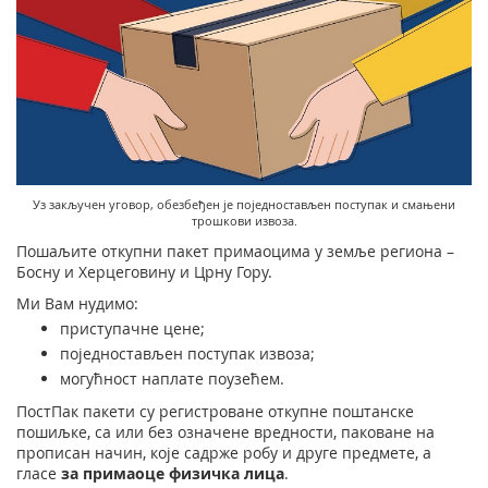
Подршка наградним играма
Географски информациони систем (ГИС)
Правилно адресовање
Судске таксене марке
Поштански адресни код (ПАК)
Списак забрањених артикала за увоз
Пуномоћје за уручење поштанских пошиљака
Уз закључен уговор, обезбеђен је поједностављен поступак и смањени
трошкови извоза.
Пошаљите откупни пакет примаоцима у земље региона –
Босну и Херцеговину и Црну Гору.
Ми Вам нудимо:
приступачне цене;
поједностављен поступак извоза;
могућност наплате поузећем.
ПостПак пакети су регистроване откупне поштанске
пошиљке, са или без означене вредности, паковане на
прописан начин, које садрже робу и друге предмете, а
гласе
за примаоце физичка лица
.