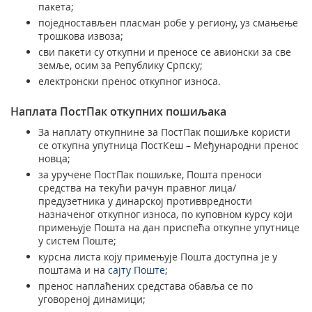
пакета;
поједностављен пласман робе у региону, уз смањење
трошкова извоза;
сви пакети су откупни и преносе се авионски за све
земље, осим за Републику Српску;
електронски пренос откупног износa.
Наплата ПостПак откупних пошиљака
За наплату откупнине за ПостПак пошиљкe користи
се откупна упутница ПостКеш – Међународни пренос
новца;
за уручене ПостПак пошиљке, Пошта преноси
средства на текући рачун правног лица/
предузетника у динарској противвредности
назначеног откупног износа, по куповном курсу који
примењује Пошта на дан приспећа откупне упутнице
у систем Поште;
курсна листа коју примењује Пошта доступна је у
поштама и на
сајту Поште
;
пренос наплаћених средстава обавља се по
уговореној динамици;