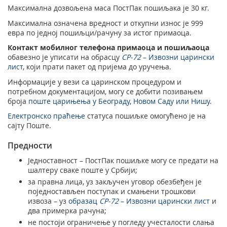
Максимална дозвољена маса ПостПак пошиљака je 30 кг.
Максимална означена вредност и откупни износ је 999
евра по једној пошиљци/рачуну за истог примаоца.
Контакт мобилног телефона примаоца и пошиљаоца
обавезно је уписати на обрасцу
CP-72
– Извозни царински
лист
, који прати пакет од пријема до уручења.
Информације у вези са царинском процедуром и
потребном документацијом, могу се добити позивањем
броја
поште царињења у Београду, Новом Саду или Нишу
.
Електронско праћење
статуса пошиљке омогућено је на
сајту Поште.
Предности
Једноставност – ПостПак пошиљке могу се предати на
шалтеру сваке поште у Србији;
за правна лица, уз закључен уговор обезбеђен је
поједностављен поступак и смањени трошкови
извоза – уз
образац
CP-72
– Извозни царински лист
и
два примерка рачуна;
не постоји ограничење у погледу учесталости слања