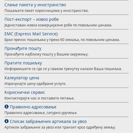
Слање пакета у иностранство
Пошаљите пакет корисницима у иностранство.
Пост-експорт – извоз робе
Једноставан извоз комерцијалне робе по повољним ценама.
EMС (Express Mail Service)
Брзи пренос пошиљака у преко 60 земаља, по повољним ценама.
Пронађите пошту
Пронађите најближу пошту у Вашем окружењу.
Пратите пошиљку
Информишите се где се у сваком тренутку налази Ваша пошиљка.
Калкулатор цена
Израчунајте цену одабране услуге.
Кориснички сервис
Контактирајте нас и поставите питање.
Правилно адресовање
Правилно адресовање, сигурно уручење.
Списак забрањених артикала за увоз
Артикли забрањени за увоз или транзит кроз одређену земљу.