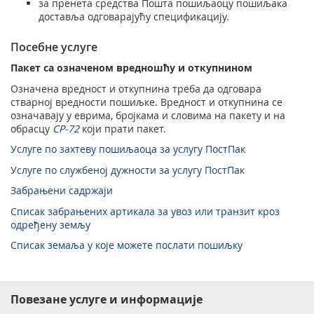
за пренета средства Пошта пошиљаоцу пошиљака
доставља одговарајућу спецификацију.
Посебне услуге
Пакет са означеном вредношћу и откупнином
Означена вредност и откупнина треба да одговара
стварној вредности пошиљке. Вредност и откупнина се
означавају у еврима, бројкама и словима на пакету и на
обрасцу
CP-72
који прати пакет.
Услуге по захтеву пошиљаоцa за услугу ПостПак
Услуге по службеној дужности за услугу ПостПак
Забрањени садржаји
Списак забрањених артикала за увоз или транзит кроз
одређену земљу
Списак земаља у које можете послати пошиљку
Повезане услуге и информације