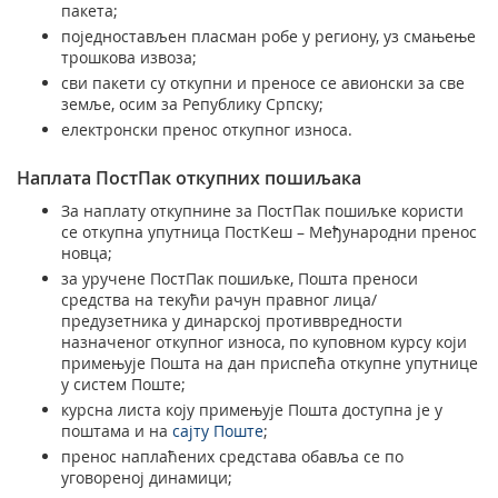
пакета;
поједностављен пласман робе у региону, уз смањење
трошкова извоза;
сви пакети су откупни и преносе се авионски за све
земље, осим за Републику Српску;
електронски пренос откупног износa.
Наплата ПостПак откупних пошиљака
За наплату откупнине за ПостПак пошиљкe користи
се откупна упутница ПостКеш – Међународни пренос
новца;
за уручене ПостПак пошиљке, Пошта преноси
средства на текући рачун правног лица/
предузетника у динарској противвредности
назначеног откупног износа, по куповном курсу који
примењује Пошта на дан приспећа откупне упутнице
у систем Поште;
курсна листа коју примењује Пошта доступна је у
поштама и на
сајту Поште
;
пренос наплаћених средстава обавља се по
уговореној динамици;