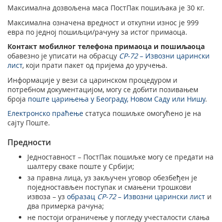
Максимална дозвољена маса ПостПак пошиљака je 30 кг.
Максимална означена вредност и откупни износ је 999
евра по једној пошиљци/рачуну за истог примаоца.
Контакт мобилног телефона примаоца и пошиљаоца
обавезно је уписати на обрасцу
CP-72
– Извозни царински
лист
, који прати пакет од пријема до уручења.
Информације у вези са царинском процедуром и
потребном документацијом, могу се добити позивањем
броја
поште царињења у Београду, Новом Саду или Нишу
.
Електронско праћење
статуса пошиљке омогућено је на
сајту Поште.
Предности
Једноставност – ПостПак пошиљке могу се предати на
шалтеру сваке поште у Србији;
за правна лица, уз закључен уговор обезбеђен је
поједностављен поступак и смањени трошкови
извоза – уз
образац
CP-72
– Извозни царински лист
и
два примерка рачуна;
не постоји ограничење у погледу учесталости слања