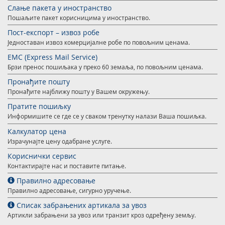
Слање пакета у иностранство
Пошаљите пакет корисницима у иностранство.
Пост-експорт – извоз робе
Једноставан извоз комерцијалне робе по повољним ценама.
EMС (Express Mail Service)
Брзи пренос пошиљака у преко 60 земаља, по повољним ценама.
Пронађите пошту
Пронађите најближу пошту у Вашем окружењу.
Пратите пошиљку
Информишите се где се у сваком тренутку налази Ваша пошиљка.
Калкулатор цена
Израчунајте цену одабране услуге.
Кориснички сервис
Контактирајте нас и поставите питање.
Правилно адресовање
Правилно адресовање, сигурно уручење.
Списак забрањених артикала за увоз
Артикли забрањени за увоз или транзит кроз одређену земљу.