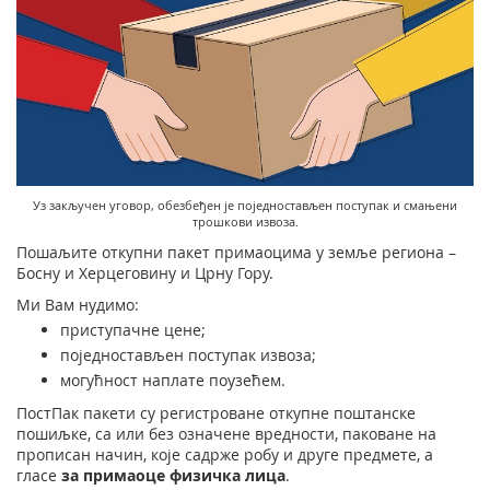
Подршка наградним играма
Географски информациони систем (ГИС)
Правилно адресовање
Судске таксене марке
Поштански адресни код (ПАК)
Списак забрањених артикала за увоз
Пуномоћје за уручење поштанских пошиљака
Уз закључен уговор, обезбеђен је поједностављен поступак и смањени
трошкови извоза.
Пошаљите откупни пакет примаоцима у земље региона –
Босну и Херцеговину и Црну Гору.
Ми Вам нудимо:
приступачне цене;
поједностављен поступак извоза;
могућност наплате поузећем.
ПостПак пакети су регистроване откупне поштанске
пошиљке, са или без означене вредности, паковане на
прописан начин, које садрже робу и друге предмете, а
гласе
за примаоце физичка лица
.