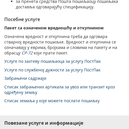
за пренета средства Пошта пошиљаоцу пошиљака
доставља одговарајућу спецификацију.
Посебне услуге
Пакет са означеном вредношћу и откупнином
Означена вредност и откупнина треба да одговара
стварној вредности пошиљке. Вредност и откупнина се
означавају у еврима, бројкама и словима на пакету и на
обрасцу
CP-72
који прати пакет.
Услуге по захтеву пошиљаоцa за услугу ПостПак
Услуге по службеној дужности за услугу ПостПак
Забрањени садржаји
Списак забрањених артикала за увоз или транзит кроз
одређену земљу
Списак земаља у које можете послати пошиљку
Повезане услуге и информације