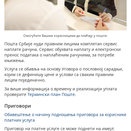
Подршка наградним играма
Географски информациони систем (ГИС)
Правилно адресовање
Судске таксене марке
Поштански адресни код (ПАК)
Омогућите Вашим корисницима да плаћају у пошти.
Списак забрањених артикала за увоз
Пошта Србије нуди правним лицима комплетан сервис
Пуномоћје за уручење поштанских пошиљака
наплате рачуна. Сервис обухвата наплату и електронски
пренос података о наплаћеним рачунима, за потребе
књижења.
Услуга се обавља на основу Уговора о пословној сарадњи,
којим се дефинишу цене и услови са сваким правним
лицем појединачно.
За више информација о времену и реализацији уплата
проверите
Термински план Поште
.
Приговори
Обавештење о начину подношења приговора за кориснике
платних услуга
Приговор на платне услуге се може поднети на имејл: