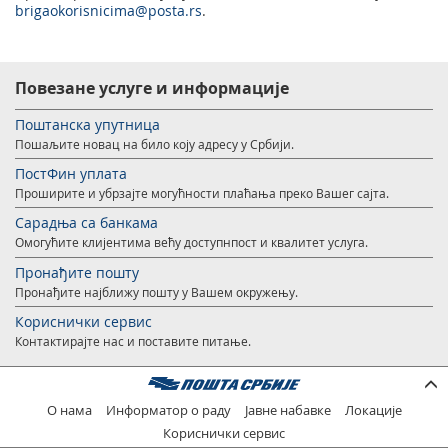
brigaokorisnicima@posta.rs
.
Повезане услуге и информације
Поштанска упутница
Пошаљите новац на било коју адресу у Србији.
ПостФин уплата
Проширите и убрзајте могућности плаћања преко Вашег сајта.
Сарадња са банкама
Омогућите клијентима већу доступнпост и квалитет услуга.
Пронађите пошту
Пронађите најближу пошту у Вашем окружењу.
Кориснички сервис
Контактирајте нас и поставите питање.
О нама
Информатор о раду
Јавне набавке
Локације
Кориснички сервис