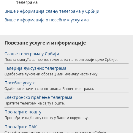
телеграма
Више информација слању телеграма у Србији
Више информација о посебним услугама
Повезане услуге и информације
Слање телеграма у Србији
Пошта омогућава пренос телеграма на територији целе Србије.
Галерија луксузних телеграма
Одаберите луксузни образац или музичку честитику.
Посебне услуге
Одаберите начин саопштавања Вашег телеграма.
Електронско праћење телеграма
Пратите телеграм на сајту Поште.
Пронађите пошту
Пронађите најближу пошту у Вашем окружењу.
Пронађите ПАК
Сазнајте поштански адресни код за сваку адресу у Србији.