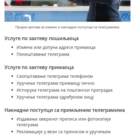
Подршка наградним играма
Географски информациони систем (ГИС)
Правилно адресовање
Судске таксене марке
Поштански адресни код (ПАК)
Пријем захтева за измене и накнадни поступци са телеграмима.
Услуге по захтеву пошиљаоца
Списак забрањених артикала за увоз
Измена или допуна адресе примаоца
Пуномоћје за уручење поштанских пошиљака
Поништавање телеграма
Услуге по захтеву примаоца
Саопштавање телеграма телефоном
Уручење телеграма примаоцу лично
Испорука телеграма на поштански преградак
Уручење телеграма одређеном лицу
Накнадни поступци са примљеним телеграмима
Издавање овереног преписа или фотокопије
телеграма
Рекламације у вези са преносом и уручењем