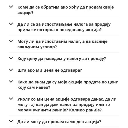
Услуге за Банку Поштанску штедионицу а. д.
Мобилна апликација Поште Србије
Коме да се обратим ако хоћу да продам своје
акције?
Правилно адресовање
Специфичне услуге
Продаја, издавање и закуп непокретности
Да ли се за испостављање налога за продају
Поштански адресни код (ПАК)
Поште Pet friendly
прилаже потврда о поседовању акција?
Списак забрањених артикала за увоз
Продаја и преконфигурација ТАГ уређаја
Могу ли да испоставим налог, а да касније
закључим уговор?
Пуномоћје за уручење поштанских пошиљака
Коју цену да наведем у налогу за продају?
Шта ако ми цена не одговара?
Како да знам да су моје акције продате по цени
коју сам навео?
Уколико ми цена акције одговара данас, да ли
могу тај дан да дам налог за продају или то
морам учинити раније? Колико раније?
Да ли могу да продам само део акција?