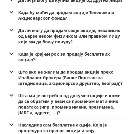
Да ли ја могу да купим акције од других лица?
Када ћу моћи да продам акције Телекома и
Акционарског фонда?
Да ли могу да продам своје акције, независно
од Берзе неком физичком или правном лицу
које ми да бољу понуду?
Када је крајњи рок за продају бесплатних
акција?
Шта ако не желим да продам акције преко
Изабраног брокера (Банке Поштанска
штедионица, акционарско друштво, Београд)?
Шта ми је потребно од документације и коме
да се обратим у вези са променом матичних
података (нпр. промена имена, презимена,
ЈМБГ-а, адресе, ... )?
Наследила сам бесплатне акције. Која је
процедура за пренос акција и коју