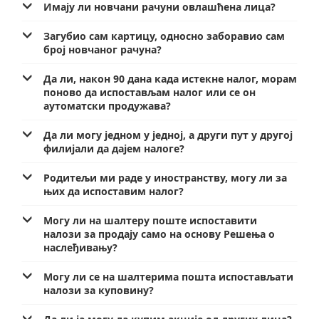
Имају ли новчани рачуни овлашћена лица?
Загубио сам картицу, односно заборавио сам
број новчаног рачуна?
Да ли, након 90 дана када истекне налог, морам
поново да испостављам налог или се он
аутоматски продужава?
Да ли могу једном у једној, а други пут у другој
филијали да дајем налоге?
Родитељи ми раде у иностранству, могу ли за
њих да испоставим налог?
Могу ли на шалтеру поште испоставити
налози за продају само на основу Решења о
наслеђивању?
Могу ли се на шалтерима пошта испостављати
налози за куповину?