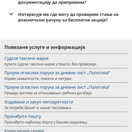
документацију да припремим?
Интересује ме где могу да проверим стање на
власничком рачуну за бесплатне акције?
Повезане услуге и информације
Судске таксене марке
Купите судске таксене марке у пошти, без провизије.
Пријем огласних порука за дневни лист „Политика”
Изјаве захвалности, помени и читуље.
Пријем огласних порука за дневни лист „Политика”
Предајa захтевa за оглашавање срећних догађаја.
Издавање и закуп непокретности
За потребе Вашег и нашег пословања.
Пронађите пошту
Пронађите најближу пошту у Вашем окружењу.
Кориснички сервис