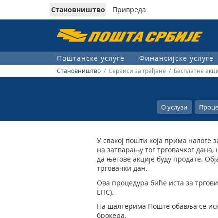
Становништво
Привреда
Пошта
Србије
Поштанске услуге
Финансијске услуге
д.о.о.
Становништво
/ Сервиси за грађане / Бесплатне акци
О услузи
Проце
У свакој пошти која прима налоге з
на затварању тог трговачког дана
да његове акције буду продате. Об
трговачки дан.
Ова процедура биће иста за тргови
ЕПС).
На шалтерима Поште обавља се и
брокера.