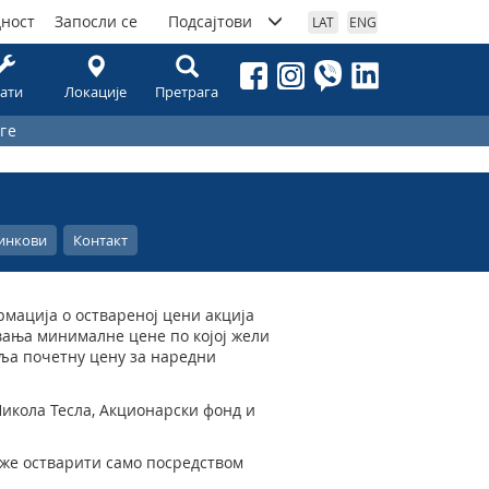
дност
Запосли се
Подсајтови
LAT
ENG
ати
Локације
Претрага
ге
инкови
Контакт
ормација о оствареној цени акција
вања минималне цене по којој жели
вља почетну цену за наредни
Никола Тесла, Акционарски фонд и
може остварити само посредством