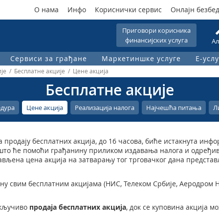
О нама
Инфо
Кориснички сервис
Онлајн безбе
Приговори корисника
финансијских услуга
Ал
Сервиси за грађане
Маркетиншке услуге
Е-услу
је / Бесплатне акције / Цене акција
Бесплатне акције
дура
Цене акција
Реализација налога
Најчешћа питања
Л
а продају бесплатних акција, до 16 часова, биће истакнута инф
, што ће помоћи грађанину приликом издавања налога и одређи
јављена цена акција на затварању тог трговачког дана предста
ну свим бесплатним акцијама (НИС, Телеком Србије, Аеродром 
скључиво
продаја бесплатних акција
, док се куповина акција 