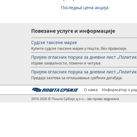
Последња цена акција
Повезане услуге и информације
Судске таксене марке
Купите судске таксене марке у пошти, без провизије.
Пријем огласних порука за дневни лист „Политик
Изјаве захвалности, помени и читуље.
Пријем огласних порука за дневни лист „Политик
Предајa захтевa за оглашавање срећних догађаја.
О нама
Информатор о ра
2019-2026 © Пошта Србије д.о.о., сва права задржана