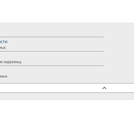
ости
ања.
м окружењу.
тање.