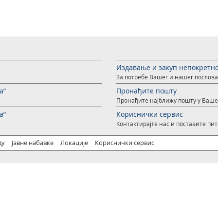
Издавање и закуп непокретн
За потребе Вашег и нашег послов
а”
Пронађите пошту
Пронађите најближу пошту у Ваше
а”
Кориснички сервис
Контактирајте нас и поставите пи
ду
Јавне набавке
Локације
Кориснички сервис