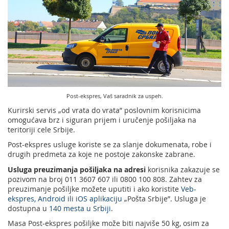
Podrška nagradnim igrama
Geografski informacioni sistem (GIS)
Pravilno adresovanje
Sudske taksene marke
Poštanski adresni kod (PAK)
Spisak zabranjenih artikala za uvoz
Punomoćje za uručenje poštanskih pošiljaka
Post-ekspres, Vaš saradnik za uspeh.
Kurirski servis „od vrata do vrata” poslovnim korisnicima
omogućava brz i siguran prijem i uručenje pošiljaka na
teritoriji cele Srbije.
Post-ekspres usluge koriste se za slanje dokumenata, robe i
drugih predmeta za koje ne postoje zakonske zabrane.
Usluga preuzimanja pošiljaka na adresi
korisnika zakazuje se
pozivom na broj 011 3607 607 ili 0800 100 808. Zahtev za
preuzimanje pošiljke možete uputiti i ako koristite
Veb-
ekspres, Android ili iOS aplikaciju
„Pošta Srbije”. Usluga je
dostupna u
140 mesta u Srbiji
.
Masa Post-ekspres pošiljke može biti najviše 50 kg, osim za