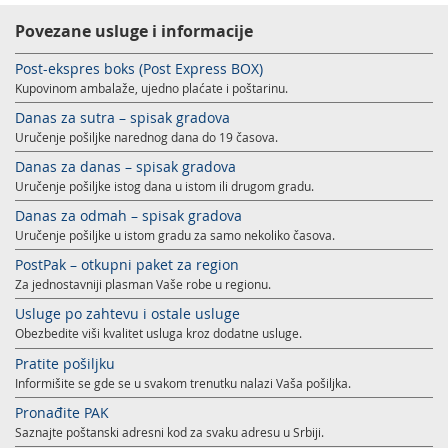
Povezane usluge i informacije
Post-ekspres boks (Post Express BOX)
Kupovinom ambalaže, ujedno plaćate i poštarinu.
Danas za sutra – spisak gradova
Uručenje pošiljke narednog dana do 19 časova.
Danas za danas – spisak gradova
Uručenje pošiljke istog dana u istom ili drugom gradu.
Danas za odmah – spisak gradova
Uručenje pošiljke u istom gradu za samo nekoliko časova.
PostPak – otkupni paket za region
Za jednostavniji plasman Vaše robe u regionu.
Usluge po zahtevu i ostale usluge
Obezbedite viši kvalitet usluga kroz dodatne usluge.
Pratite pošiljku
Informišite se gde se u svakom trenutku nalazi Vaša pošiljka.
Pronađite PAK
Saznajte poštanski adresni kod za svaku adresu u Srbiji.