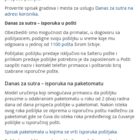
Proverite spisak gradova i mesta za uslugu
Danas za sutra na
adresi korisnika
.
Danas za sutra – isporuka u pošti
Obezbedili smo mogućnost da primalac, u dogovoru sa
pošiljaocem, podigne svoju pošiljku u vreme koje mu
odgovara u jednoj od
1100 pošta
širom Srbije.
Pošiljalac pošiljku predaje isključivo na šalteru pošte i
prilikom predaje pošiljke potrebno je da zaposlenom u Pošti
saopšti naziv i kontakt telefon primaoca i poštanski broj
izabrane isporučne pošte.
Danas za sutra – isporuka na paketomatu
Model uručenja koji omogućava primaocu da pošiljku
preuzme u odabranom paketomatu u roku od 2 (dva) radna
dana od dana prispeća pošiljke u paketomat. Nakon isteka
ovog roka pošiljka se otprema u isporučnu poštu nadležnu za
paketomat gde se čuva do isteka roka predviđenog za čuvanje
pošiljke u isporučnoj pošti.
Spisak paketomata u kojima se vrši isporuka pošiljaka
.