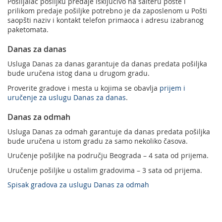
Pošiljalac pošiljku predaje isključivo na šalteru pošte i
prilikom predaje pošiljke potrebno je da zaposlenom u Pošti
saopšti naziv i kontakt telefon primaoca i adresu izabranog
paketomata.
Danas za danas
Usluga Danas za danas garantuje da danas predata pošiljka
bude uručena istog dana u drugom gradu.
Proverite gradove i mesta u kojima se obavlja
prijem i
uručenje za uslugu Danas za danas
.
Danas za odmah
Usluga Danas za odmah garantuje da danas predata pošiljka
bude uručena u istom gradu za samo nekoliko časova.
Uručenje pošiljke na području Beograda – 4 sata od prijema.
Uručenje pošiljke u ostalim gradovima – 3 sata od prijema.
Spisak gradova za uslugu Danas za odmah