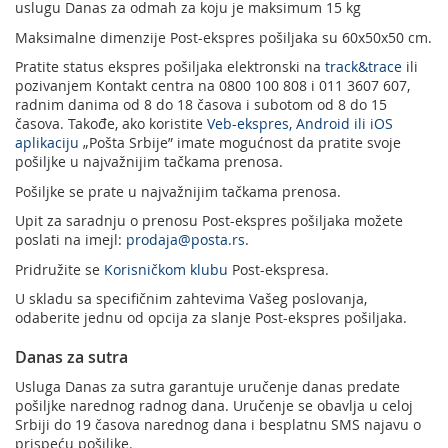
uslugu Danas za odmah za koju je maksimum 15 kg
Maksimalne dimenzije Post-ekspres pošiljaka su 60x50x50 cm.
Pratite status ekspres pošiljaka elektronski na
track&trace
ili
pozivanjem Kontakt centra na 0800 100 808 i 011 3607 607,
radnim danima od 8 do 18 časova i subotom od 8 do 15
časova. Takođe, ako koristite
Veb-ekspres, Android ili iOS
aplikaciju
„Pošta Srbije” imate mogućnost da pratite svoje
pošiljke u najvažnijim tačkama prenosa.
Pošiljke se prate u najvažnijim tačkama prenosa.
Upit za saradnju o prenosu Post-ekspres pošiljaka možete
poslati na imejl:
prodaja@posta.rs
.
Pridružite se
Korisničkom klubu
Post-ekspresa.
U skladu sa specifičnim zahtevima Vašeg poslovanja,
odaberite jednu od opcija za slanje Post-ekspres pošiljaka.
Danas za sutra
Usluga Danas za sutra garantuje uručenje danas predate
pošiljke narednog radnog dana. Uručenje se obavlja u celoj
Srbiji do 19 časova narednog dana i besplatnu SMS najavu o
prispeću pošiljke.