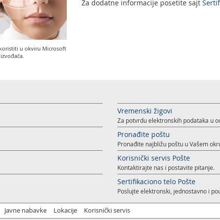
Za dodatne informacije posetite sajt
Serti
koristiti u okviru Microsoft
roizvođača.
Vremenski žigovi
Za potvrdu elektronskih podataka u
Pronađite poštu
Pronađite najbližu poštu u Vašem okr
Korisnički servis Pošte
Kontaktirajte nas i postavite pitanje.
Sertifikaciono telo Pošte
Poslujte elektronski, jednostavno i p
Javne nabavke
Lokacije
Korisnički servis