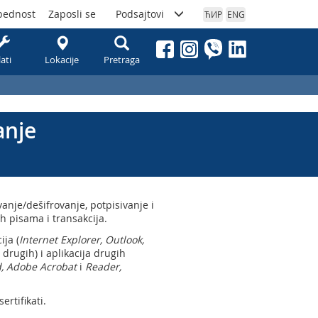
bednost
Zaposli se
Podsajtovi
ЋИР
ENG
lati
Lokacije
Pretraga
anje
rovanje/dešifrovanje, potpisivanje i
ih pisama i transakcija.
ija (
Internet Explorer, Outlook,
 drugih) i aplikacija drugih
, Adobe Acrobat
i
Reader,
ertifikati.