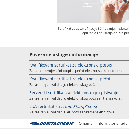
Sertifikat za autentifikaciju i šifrovanje može se 
aplikacija i aplikacija drugih p
Povezane usluge i informacije
Kvalifikovani sertifikat za elektronski potpis
Zamenite svojeručni potpis i pečat elektronskim potpisom.
Kvalifikovani sertifikat za elektronski pečat
Za kreiranje i validaciju elektronskog pečata.
Serverski sertifikat za elektronsko potpisivanje
Za kreiranje i validaciju elektronskog potpisa i transakcija.
TSA
sertifikat za
„Time Stamp”
server
Za kreiranje i validaciju el. potpisa vremenskih žigova.
O nama
Informator o radu