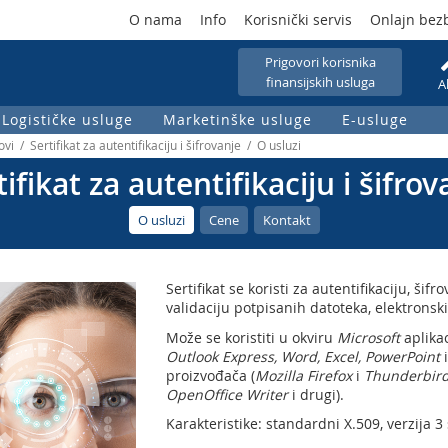
O nama
Info
Korisnički servis
Onlajn bez
Prigovori korisnika
finansijskih usluga
A
Logističke usluge
Marketinške usluge
E-usluge
vi / Sertifikat za autentifikaciju i šifrovanje / O usluzi
tifikat za autentifikaciju i šifrov
O usluzi
Cene
Kontakt
Sertifikat se koristi za autentifikaciju, šif
validaciju potpisanih datoteka, elektronsk
Može se koristiti u okviru
Microsoft
aplikac
Outlook Express, Word, Excel, PowerPoint
i
proizvođača (
Mozilla Firefox
i
Thunderbird
OpenOffice Writer
i drugi).
Karakteristike: standardni X.509, verzija 3 s