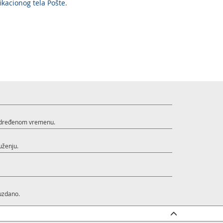
fikacionog tela Pošte
.
 određenom vremenu.
uženju.
ouzdano.