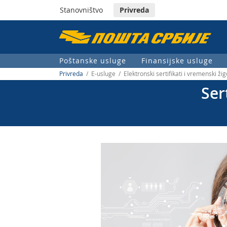
Stanovništvo
Privreda
Пошта
Србије
Poštanske usluge
Finansijske usluge
д.о.о.
Privreda
/ E-usluge / Elektronski sertifikati i vremenski žigo
Ser