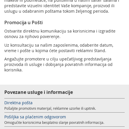
makete ili podmetače, na pultovima u našim šalter salama i
predstavite vizuelni identitet Vaše kompanije, proizvod ili
uslugu u odabranim poštama tokom željenog perioda.
Promocija u Pošti
Ostvarite direktnu komunikaciju sa korisnicima i izgradite
osnovu za njihovo poverenje.
Uz konsultaciju sa našim zaposlenima, odaberite datum,
vreme i pošte u kojima ćete postaviti reklamni štand.
Angažujte promotere u cilju upečatljivog predstavljanja
proizvoda ili usluge i dobijanja povratnih informacija od
korisnika.
Povezane usluge i informacije
Direktna pošta
Pošaljite promotivni materijal, reklamne uzorke ili upitnik.
Pošiljka sa plaćenim odgovorom
Omogućite korisnicima besplatno slanje povratnih informacija.