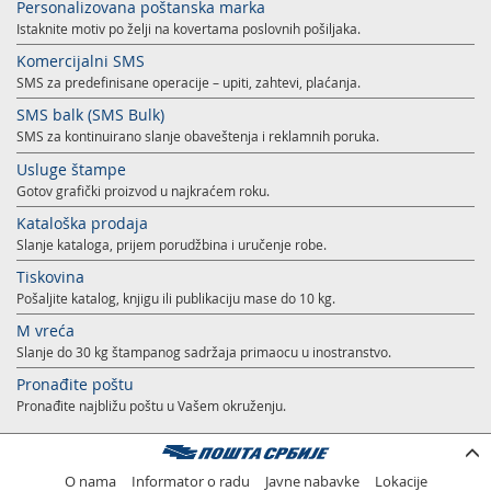
Personalizovana poštanska marka
Istaknite motiv po želji na kovertama poslovnih pošiljaka.
Komercijalni SMS
SMS za predefinisane operacije – upiti, zahtevi, plaćanja.
SMS balk (SMS Bulk)
SMS za kontinuirano slanje obaveštenja i reklamnih poruka.
Usluge štampe
Gotov grafički proizvod u najkraćem roku.
Kataloška prodaja
Slanje kataloga, prijem porudžbina i uručenje robe.
Tiskovina
Pošaljite katalog, knjigu ili publikaciju mase do 10 kg.
M vreća
Slanje do 30 kg štampanog sadržaja primaocu u inostranstvo.
Pronađite poštu
Pronađite najbližu poštu u Vašem okruženju.
O nama
Informator o radu
Javne nabavke
Lokacije