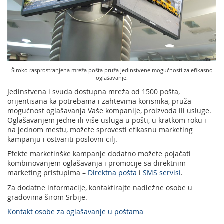
Podrška nagradnim igrama
Geografski informacioni sistem (GIS)
Pravilno adresovanje
Sudske taksene marke
Poštanski adresni kod (PAK)
Spisak zabranjenih artikala za uvoz
Široko rasprostranjena mreža pošta pruža jedinstvene mogućnosti za efikasno
oglašavanje.
Punomoćje za uručenje poštanskih pošiljaka
Jedinstvena i svuda dostupna mreža od 1500 pošta,
orijentisana ka potrebama i zahtevima korisnika, pruža
mogućnost oglašavanja Vaše kompanije, proizvoda ili usluge.
Oglašavanjem jedne ili više usluga u pošti, u kratkom roku i
na jednom mestu, možete sprovesti efikasnu marketing
kampanju i ostvariti poslovni cilj.
Efekte marketinške kampanje dodatno možete pojačati
kombinovanjem oglašavanja i promocije sa direktnim
marketing pristupima –
Direktna pošta
i
SMS servisi
.
Za dodatne informacije, kontaktirajte nadležne osobe u
gradovima širom Srbije.
Kontakt osobe za oglašavanje u poštama