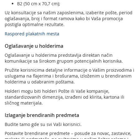
B2 (50 cm x 70,7 cm);
Uz konsultacije sa našim zaposlenima, izaberite pošte, period
oglašavanja, broj i format ramova kako bi Vaša promocija
postigla optimalne rezultate.
Raspored plakatnih mesta
Oglašavanje u holderima
Oglašavanje u holderima predstavlja direktan način
komunikacije sa širokom grupom potencijalnih korisnika.
Pružite korisnicima detaljne informacije o Vašim proizvodima i
uslugama na flajerima i brošurama, izloženim u brendiranim
holderima u odabranim poštama.
Holderi mogu biti holderi Pošte ili Vaše kompanije,
standardizovanih dimenzija, izrađeni od klirita, kartona ili
sličnog materijala.
Izlaganje brendiranih predmeta
Budite tamo gde su svi Vaši korisnici.
Postavite brendirane predmete – posude za novac, zastavice,