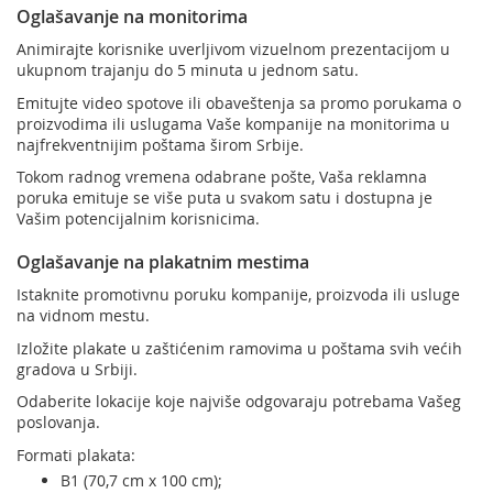
Oglašavanje na monitorima
Animirajte korisnike uverljivom vizuelnom prezentacijom u
ukupnom trajanju do 5 minuta u jednom satu.
Emitujte video spotove ili obaveštenja sa promo porukama o
proizvodima ili uslugama Vaše kompanije na monitorima u
najfrekventnijim poštama širom Srbije.
Tokom radnog vremena odabrane pošte, Vaša reklamna
poruka emituje se više puta u svakom satu i dostupna je
Vašim potencijalnim korisnicima.
Oglašavanje na plakatnim mestima
Istaknite promotivnu poruku kompanije, proizvoda ili usluge
na vidnom mestu.
Izložite plakate u zaštićenim ramovima u poštama svih većih
gradova u Srbiji.
Odaberite lokacije koje najviše odgovaraju potrebama Vašeg
poslovanja.
Formati plakata:
B1 (70,7 cm x 100 cm);