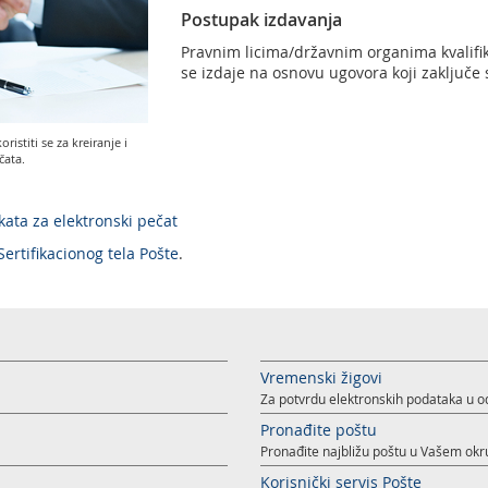
Postupak izdavanja
Pravnim licima/državnim organima kvalifiko
se izdaje na osnovu ugovora koji zaključe 
oristiti se za kreiranje i
čata.
šte.
ikata za elektronski pečat
Sertifikacionog tela Pošte
.
Vremenski žigovi
Za potvrdu elektronskih podataka u
Pronađite poštu
Pronađite najbližu poštu u Vašem okr
Korisnički servis Pošte