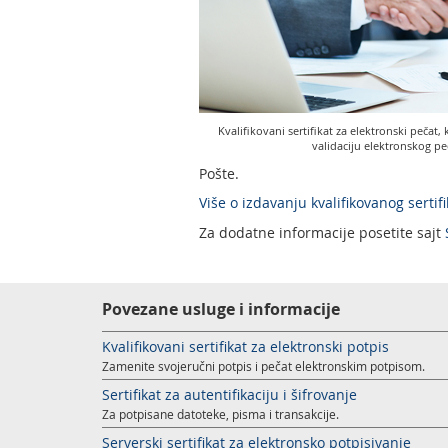
Kvalifikovani sertifikat za elektronski pečat, k
validaciju elektronskog pe
Po
Više o izdavanju kvalifikovanog sertif
Za dodatne informacije posetite sajt
Povezane usluge i informacije
Kvalifikovani sertifikat za elektronski potpis
Zamenite svojeručni potpis i pečat elektronskim potpisom.
Sertifikat za autentifikaciju i šifrovanje
Za potpisane datoteke, pisma i transakcije.
Serverski sertifikat za elektronsko potpisivanje