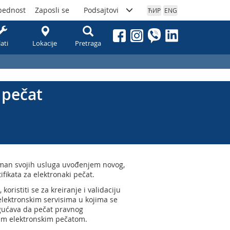
bednost
Zaposli se
Podsajtovi
ЋИР
ENG
lati
Lokacije
Pretraga
i pečat
rtiman svojih usluga uvođenjem novog,
ifikata za elektronaki pečat.
 koristiti se za kreiranje i validaciju
lektronskim servisima u kojima se
gućava da pečat pravnog
nim elektronskim pečatom.