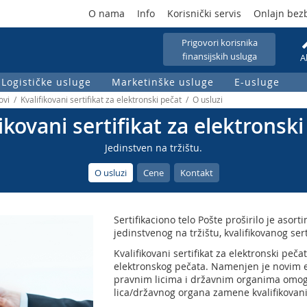
O nama
Info
Korisnički servis
Onlajn bez
Prigovori korisnika
finansijskih usluga
A
Logističke usluge
Marketinške usluge
E-usluge
vi / Kvalifikovani sertifikat za elektronski pečat / O usluzi
ikovani sertifikat za elektronsk
Jedinstven na tržištu.
O usluzi
Cene
Kontakt
Sertifikaciono telo Pošte proširilo je aso
jedinstvenog na tržištu, kvalifikovanog sert
Kvalifikovani sertifikat za elektronski pečat,
elektronskog pečata. Namenjen je novim e
pravnim licima i državnim organima omo
lica/državnog organa zamene kvalifikova