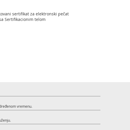
vani sertifikat za elektronski pečat
sa Sertifikacionim telom
 određenom vremenu.
uženju.