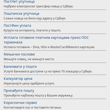
ПостНет упутница
Услуге за Банку Поштанску штедионицу а. д.
Мобилна апликација Поште Србије
Најбржи електронски трансфер новца у Србији.
Правилно адресовање
Специфичне услуге
Продаја, издавање и закуп непокретности
Поштанска упутница
Слање новца на било коју адресу у Србији.
Поштански адресни код (ПАК)
Поште Pet friendly
ПостФин уплата
Купујте на интернету, платите у пошти.
Списак забрањених артикала за увоз
Продаја и преконфигурација ТАГ уређаја
Исплата готовине платним картицама преко ПОС
Пуномоћје за уручење поштанских пошиљака
терминала
Исплата готовине – Dina, VISA и MasterCard/Maestro картицом.
Мењачки послови
Мењајте новац, не мењајте место.
Банкомати у пошти
Услуге банкомата доступне су на преко 70 локација у Србији.
Калкулатор цена
Израчунајте цену одабране услуге.
Пронађите пошту
Пронађите најближу пошту у Вашем окружењу.
Кориснички сервис
Контактирајте нас и поставите питање.