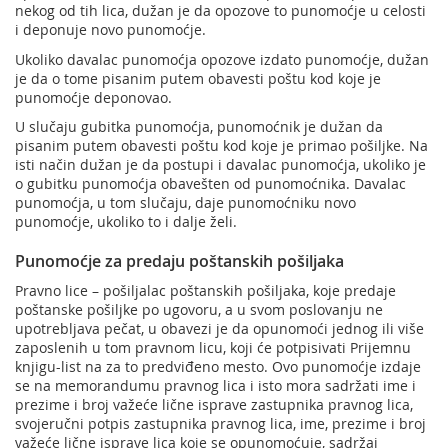
nekog od tih lica, dužan je da opozove to punomoćje u celosti
i deponuje novo punomoćje.
Ukoliko davalac punomoćja opozove izdato punomoćje, dužan
je da o tome pisanim putem obavesti poštu kod koje je
punomoćje deponovao.
U slučaju gubitka punomoćja, punomoćnik je dužan da
pisanim putem obavesti poštu kod koje je primao pošiljke. Na
isti način dužan je da postupi i davalac punomoćja, ukoliko je
o gubitku punomoćja obavešten od punomoćnika. Davalac
punomoćja, u tom slučaju, daje punomoćniku novo
punomoćje, ukoliko to i dalje želi.
Punomoćje za predaju poštanskih pošiljaka
Pravno lice – pošiljalac poštanskih pošiljaka, koje predaje
poštanske pošiljke po ugovoru, a u svom poslovanju ne
upotrebljava pečat, u obavezi je da opunomoći jednog ili više
zaposlenih u tom pravnom licu, koji će potpisivati Prijemnu
knjigu-list na za to predviđeno mesto. Ovo punomoćje izdaje
se na memorandumu pravnog lica i isto mora sadržati ime i
prezime i broj važeće lične isprave zastupnika pravnog lica,
svojeručni potpis zastupnika pravnog lica, ime, prezime i broj
važeće lične isprave lica koje se opunomoćuje, sadržaj