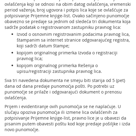
ovlašćenja koji se odnosi na obim datog ovlašćenja, vremenski
period važenja, broj ugovora i potpis lica koje se ovlašćuje za
potpisivanje Prijemne knjige-list. Ovako sačinjeno punomoćje
obavezno se predaje sa jednim od sledeća tri dokumenta koja
sadrže podatak o registrovanom zastupniku pravnog lica:
Izvod o osnovnim registrovanim podacima pravnog lica,
štampanim sa internet stranice odgovarajućeg registra,
koji sadrži datum štampe;
kopijom originalnog primerka Izvoda o registraciji
pravnog lica;
kopijom originalnog primerka Rešenja o
upisu/registraciji zastupnika pravnog lica.
Sva tri navedena dokumenta ne smeju biti starija od 5 (pet)
dana od dana predaje punomoćja pošti. Po potrebi uz
punomoćje se prilaže i odgovarajući dokument o prenosu
ovlašćenja.
Prijem i evidentiranje ovih punomoćja se ne naplaćuje. U
slučaju opoziva punomoćja ili izmene lica ovlašćenih za
potpisivanje Prijemne knjige-list, pravno lice je u obavezi da
pisanim putem obavesti poštu kod koje predaje pošiljke i izda
novo punomoćje.