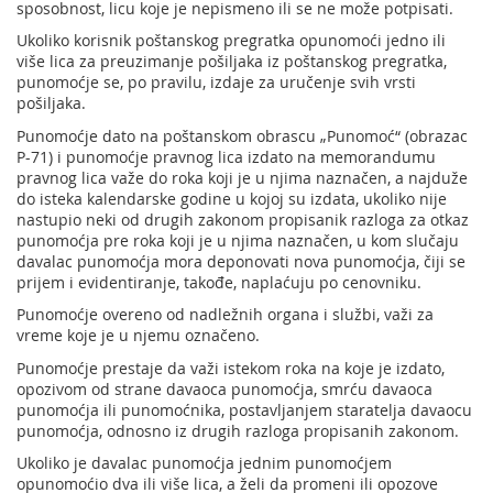
sposobnost, licu koje je nepismeno ili se ne može potpisati.
Ukoliko korisnik poštanskog pregratka opunomoći jedno ili
više lica za preuzimanje pošiljaka iz poštanskog pregratka,
punomoćje se, po pravilu, izdaje za uručenje svih vrsti
pošiljaka.
Punomoćje dato na poštanskom obrascu „Punomoć“ (obrazac
P-71) i punomoćje pravnog lica izdato na memorandumu
pravnog lica važe do roka koji je u njima naznačen, a najduže
do isteka kalendarske godine u kojoj su izdata, ukoliko nije
nastupio neki od drugih zakonom propisanik razloga za otkaz
punomoćja pre roka koji je u njima naznačen, u kom slučaju
davalac punomoćja mora deponovati nova punomoćja, čiji se
prijem i evidentiranje, takođe, naplaćuju po cenovniku.
Punomoćje overeno od nadležnih organa i službi, važi za
vreme koje je u njemu označeno.
Punomoćje prestaje da važi istekom roka na koje je izdato,
opozivom od strane davaoca punomoćja, smrću davaoca
punomoćja ili punomoćnika, postavljanjem staratelja davaocu
punomoćja, odnosno iz drugih razloga propisanih zakonom.
Ukoliko je davalac punomoćja jednim punomoćjem
opunomoćio dva ili više lica, a želi da promeni ili opozove