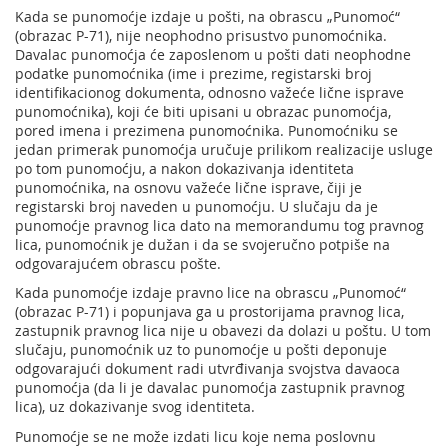
Kada se punomoćje izdaje u pošti, na obrascu „Punomoć“
(obrazac P-71), nije neophodno prisustvo punomoćnika.
Davalac punomoćja će zaposlenom u pošti dati neophodne
podatke punomoćnika (ime i prezime, registarski broj
identifikacionog dokumenta, odnosno važeće lične isprave
punomoćnika), koji će biti upisani u obrazac punomoćja,
pored imena i prezimena punomoćnika. Punomoćniku se
jedan primerak punomoćja uručuje prilikom realizacije usluge
po tom punomoćju, a nakon dokazivanja identiteta
punomoćnika, na osnovu važeće lične isprave, čiji je
registarski broj naveden u punomoćju. U slučaju da je
punomoćje pravnog lica dato na memorandumu tog pravnog
lica, punomoćnik je dužan i da se svojeručno potpiše na
odgovarajućem obrascu pošte.
Kada punomoćje izdaje pravno lice na obrascu „Punomoć“
(obrazac P-71) i popunjava ga u prostorijama pravnog lica,
zastupnik pravnog lica nije u obavezi da dolazi u poštu. U tom
slučaju, punomoćnik uz to punomoćje u pošti deponuje
odgovarajući dokument radi utvrđivanja svojstva davaoca
punomoćja (da li je davalac punomoćja zastupnik pravnog
lica), uz dokazivanje svog identiteta.
Punomoćje se ne može izdati licu koje nema poslovnu