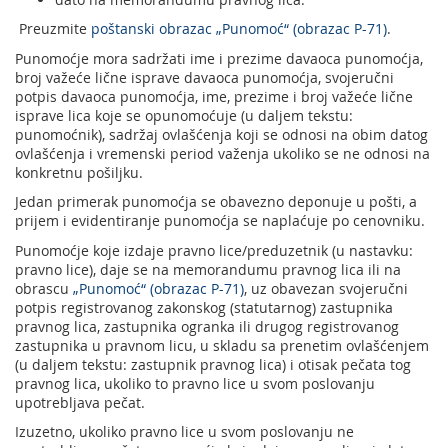
Podrška nagradnim igrama
Geografski informacioni sistem (GIS)
Preuzmite
poštanski obrazac „Punomoć“ (obrazac P-71)
.
Pravilno adresovanje
Sudske taksene marke
Punomoćje mora sadržati ime i prezime davaoca punomoćja,
broj važeće lične isprave davaoca punomoćja, svojeručni
Poštanski adresni kod (PAK)
potpis davaoca punomoćja, ime, prezime i broj važeće lične
isprave lica koje se opunomoćuje (u daljem tekstu:
Spisak zabranjenih artikala za uvoz
punomoćnik), sadržaj ovlašćenja koji se odnosi na obim datog
ovlašćenja i vremenski period važenja ukoliko se ne odnosi na
Punomoćje za uručenje poštanskih pošiljaka
konkretnu pošiljku.
Jedan primerak punomoćja se obavezno deponuje u pošti, a
prijem i evidentiranje punomoćja se naplaćuje po cenovniku.
Punomoćje koje izdaje pravno lice/preduzetnik (u nastavku:
pravno lice), daje se na memorandumu pravnog lica ili na
obrascu
„Punomoć“ (obrazac P-71)
, uz obavezan svojeručni
potpis registrovanog zakonskog (statutarnog) zastupnika
pravnog lica, zastupnika ogranka ili drugog registrovanog
zastupnika u pravnom licu, u skladu sa prenetim ovlašćenjem
(u daljem tekstu: zastupnik pravnog lica) i otisak pečata tog
pravnog lica, ukoliko to pravno lice u svom poslovanju
upotrebljava pečat.
Izuzetno, ukoliko pravno lice u svom poslovanju ne