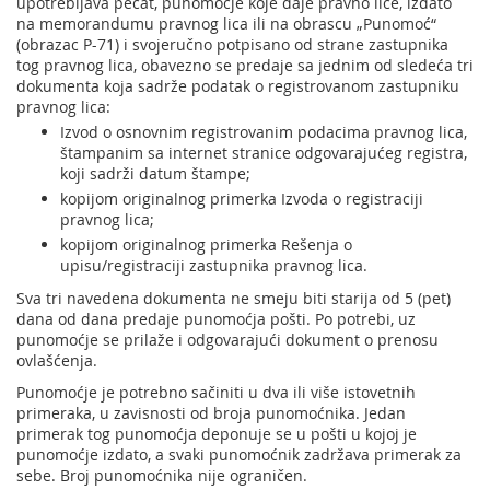
upotrebljava pečat, punomoćje koje daje pravno lice, izdato
na memorandumu pravnog lica ili na obrascu „Punomoć“
(obrazac P-71) i svojeručno potpisano od strane zastupnika
tog pravnog lica, obavezno se predaje sa jednim od sledeća tri
dokumenta koja sadrže podatak o registrovanom zastupniku
pravnog lica:
Izvod o osnovnim registrovanim podacima pravnog lica,
štampanim sa internet stranice odgovarajućeg registra,
koji sadrži datum štampe;
kopijom originalnog primerka Izvoda o registraciji
pravnog lica;
kopijom originalnog primerka Rešenja o
upisu/registraciji zastupnika pravnog lica.
Sva tri navedena dokumenta ne smeju biti starija od 5 (pet)
dana od dana predaje punomoćja pošti. Po potrebi, uz
punomoćje se prilaže i odgovarajući dokument o prenosu
ovlašćenja.
Punomoćje je potrebno sačiniti u dva ili više istovetnih
primeraka, u zavisnosti od broja punomoćnika. Jedan
primerak tog punomoćja deponuje se u pošti u kojoj je
punomoćje izdato, a svaki punomoćnik zadržava primerak za
sebe. Broj punomoćnika nije ograničen.