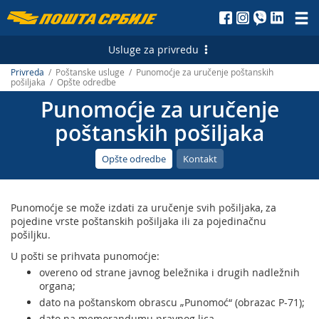
Пошта
Србије
Usluge za privredu
д.о.о.
Privreda
/ Poštanske usluge / Punomoćje za uručenje poštanskih
Poštanske usluge
pošiljaka / Opšte odredbe
Punomoćje za uručenje
Pismonosne usluge - Srbija
Finansijske usluge
poštanskih pošiljaka
Pismonosne usluge - Inostranstvo
Platni promet
Logističke usluge
Opšte odredbe
Kontakt
Paketske usluge – Srbija
Transfer novca – Srbija
Biznis servis
Marketinške usluge
Paketske usluge – Inostranstvo
PostFin
Prevoz i skladištenje
Direktni marketing
E-usluge
Punomoćje se može izdati za uručenje svih pošiljaka, za
Ekspres usluge – Srbija
Usluge za banke
Prodaja, izdavanje i zakup nepokretnosti
Personalizovana poštanska marka
Elektronski sertifikati i vremenski žigovi
pojedine vrste poštanskih pošiljaka ili za pojedinačnu
pošiljku.
Ekspres usluge – Inostranstvo
Kataloška prodaja
SMS servisi
Evidentiranje i održavanja adresnih podataka
U pošti se prihvata punomoćje:
overeno od strane javnog beležnika i drugih nadležnih
Telegram – Srbija
PostFin porudžbina
Štamparija Pošte Srbije
ePoštar
organa;
Telegram – Inostranstvo
Hibridna pošta
dato na poštanskom obrascu „Punomoć“ (obrazac P-71);
Oglašavanje u Pošti
Aplikativna rešenja Pošte Srbije
dato na memorandumu pravnog lica.