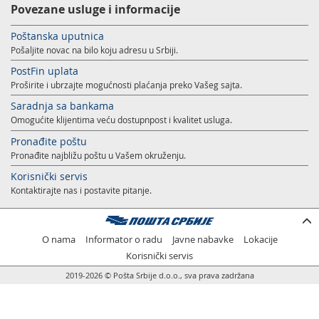
Povezane usluge i informacije
Podrška nagradnim igrama
Geografski informacioni sistem (GIS)
Poštanska uputnica
Pravilno adresovanje
Sudske taksene marke
Pošaljite novac na bilo koju adresu u Srbiji.
Poštanski adresni kod (PAK)
PostFin uplata
Proširite i ubrzajte mogućnosti plaćanja preko Vašeg sajta.
Spisak zabranjenih artikala za uvoz
Saradnja sa bankama
Punomoćje za uručenje poštanskih pošiljaka
Omogućite klijentima veću dostupnpost i kvalitet usluga.
Pronađite poštu
Pronađite najbližu poštu u Vašem okruženju.
Korisnički servis
Kontaktirajte nas i postavite pitanje.
O nama
Informator o radu
Javne nabavke
Lokacije
Korisnički servis
2019-2026 © Pošta Srbije d.o.o., sva prava zadržana