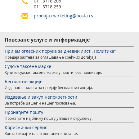
011 3718 206
Услуге за Банку Поштанску штедионицу а. д.
Мобилна апликација Поште Србије
011 3718 259
Правилно адресовање
prodaja.marketing@posta.rs
Специфичне услуге
Продаја, издавање и закуп непокретности
Поштански адресни код (ПАК)
Поште Pet friendly
Повезане услуге и информације
Списак забрањених артикала за увоз
Продаја и преконфигурација ТАГ уређаја
Пуномоћје за уручење поштанских пошиљака
Пријем огласних порука за дневни лист „Политика”
Предајa захтевa за оглашавање срећних догађаја.
Судске таксене марке
Купите судске таксене марке у пошти, без провизије.
Бесплатне акције
Издавање налога за продају бесплатних акција.
Издавање и закуп непокретности
За потребе Вашег и нашег пословања.
Пронађите пошту
Пронађите најближу пошту у Вашем окружењу.
Кориснички сервис
Контактирајте нас и поставите питање.