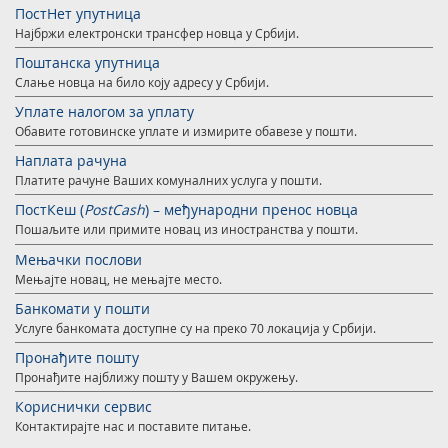
Услуге за Банку Поштанску штедионицу а. д.
ПостНет упутница
Мобилна апликација Поште Србије
Најбржи електронски трансфер новца у Србији.
Правилно адресовање
Специфичне услуге
Продаја, издавање и закуп непокретности
Поштанска упутница
Слање новца на било коју адресу у Србији.
Поштански адресни код (ПАК)
Поште Pet friendly
Уплате налогом за уплату
Списак забрањених артикала за увоз
Продаја и преконфигурација ТАГ уређаја
Обавите готовинске уплате и измирите обавезе у пошти.
Наплата рачуна
Пуномоћје за уручење поштанских пошиљака
Платите рачуне Ваших комуналних услуга у пошти.
ПостКеш (
PostCash
) – међународни пренос новца
Пошаљите или примите новац из иностранства у пошти.
Мењачки послови
Мењајте новац, не мењајте место.
Банкомати у пошти
Услуге банкомата доступне су на преко 70 локација у Србији.
Пронађите пошту
Пронађите најближу пошту у Вашем окружењу.
Кориснички сервис
Контактирајте нас и поставите питање.