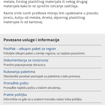
metala, čvrstog plastičnog materijala ili nekog drugog
materijala kako bi se sprečilo isticanje sadržaja.
Razne vrste suvih praškova moraju biti upakovane u posudu
(vreću, kutiju od metala, drveta, otpornog plastičnog
materijala ili od kartona).
Povezane usluge i informacije
PostPak – otkupni paket za region
Pošaljite otkupni paket u zemlje regiona, uz naplatu pouzećem.
Dokumentacija za izvoz/uvoz
Pravilno popunjavanje obrazaca.
Rukovanja paketima
Obezbedite poseban postupak sa paketima u toku prenosa.
Pronađite poštu
Pronađite najbližu poštu u Vašem okruženju.
Pratite pošiljku
Informišite se gde se u svakom trenutku nalazi Vaša pošiljka.