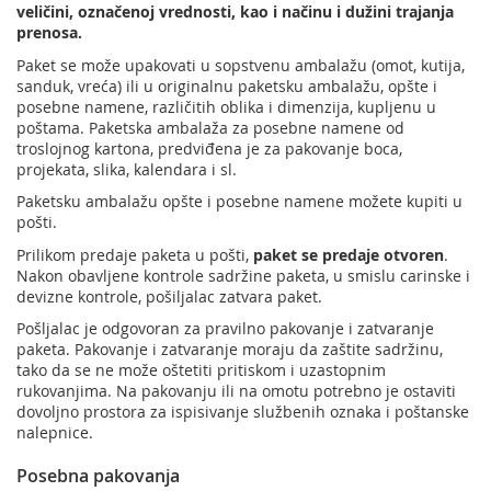
veličini, označenoj vrednosti, kao i načinu i dužini trajanja
Usluge za Banku Poštansku štedionicu a. d.
Mobilna aplikacija Pošte Srbije
prenosa.
Pravilno adresovanje
Specifične usluge
Prodaja, izdavanje i zakup nepokretnosti
Paket se može upakovati u sopstvenu ambalažu (omot, kutija,
sanduk, vreća) ili u originalnu paketsku ambalažu, opšte i
Poštanski adresni kod (PAK)
Pošte Pet friendly
posebne namene, različitih oblika i dimenzija, kupljenu u
poštama. Paketska ambalaža za posebne namene od
Spisak zabranjenih artikala za uvoz
Prodaja i prekonfiguracija TAG uređaja
troslojnog kartona, predviđena je za pakovanje boca,
projekata, slika, kalendara i sl.
Punomoćje za uručenje poštanskih pošiljaka
Paketsku ambalažu opšte i posebne namene možete kupiti u
pošti.
Prilikom predaje paketa u pošti,
paket se predaje otvoren
.
Nakon obavljene kontrole sadržine paketa, u smislu carinske i
devizne kontrole, pošiljalac zatvara paket.
Pošljalac je odgovoran za pravilno pakovanje i zatvaranje
paketa. Pakovanje i zatvaranje moraju da zaštite sadržinu,
tako da se ne može oštetiti pritiskom i uzastopnim
rukovanjima. Na pakovanju ili na omotu potrebno je ostaviti
dovoljno prostora za ispisivanje službenih oznaka i poštanske
nalepnice.
Posebna pakovanja