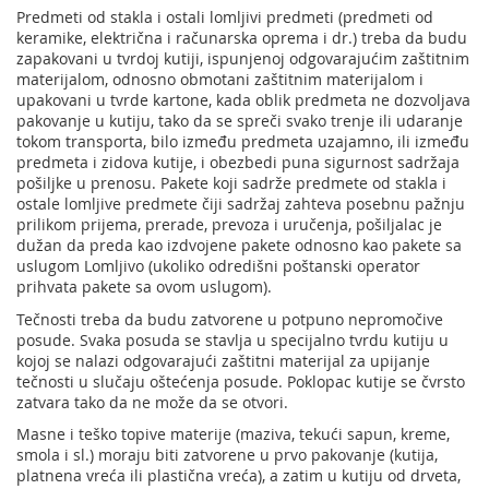
Predmeti od stakla i ostali lomljivi predmeti (predmeti od
keramike, električna i računarska oprema i dr.) treba da budu
zapakovani u tvrdoj kutiji, ispunjenoj odgovarajućim zaštitnim
materijalom, odnosno obmotani zaštitnim materijalom i
upakovani u tvrde kartone, kada oblik predmeta ne dozvoljava
pakovanje u kutiju, tako da se spreči svako trenje ili udaranje
tokom transporta, bilo između predmeta uzajamno, ili između
predmeta i zidova kutije, i obezbedi puna sigurnost sadržaja
pošiljke u prenosu. Pakete koji sadrže predmete od stakla i
ostale lomljive predmete čiji sadržaj zahteva posebnu pažnju
prilikom prijema, prerade, prevoza i uručenja, pošiljalac je
dužan da preda kao izdvojene pakete odnosno kao pakete sa
uslugom Lomljivo (ukoliko odredišni poštanski operator
prihvata pakete sa ovom uslugom).
Tečnosti treba da budu zatvorene u potpuno nepromočive
posude. Svaka posuda se stavlja u specijalno tvrdu kutiju u
kojoj se nalazi odgovarajući zaštitni materijal za upijanje
tečnosti u slučaju oštećenja posude. Poklopac kutije se čvrsto
zatvara tako da ne može da se otvori.
Masne i teško topive materije (maziva, tekući sapun, kreme,
smola i sl.) moraju biti zatvorene u prvo pakovanje (kutija,
platnena vreća ili plastična vreća), a zatim u kutiju od drveta,