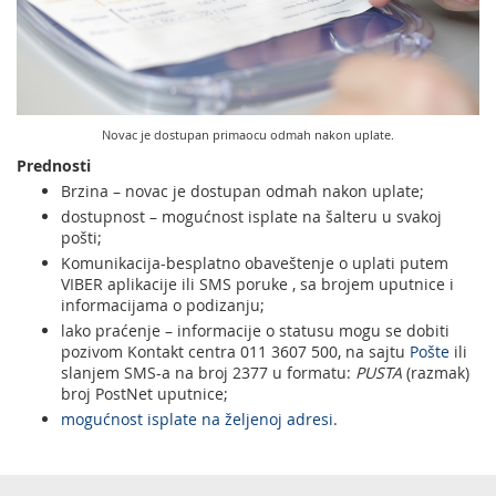
Usluge za Banku Poštansku štedionicu a. d.
Mobilna aplikacija Pošte Srbije
Pravilno adresovanje
Specifične usluge
Prodaja, izdavanje i zakup nepokretnosti
Poštanski adresni kod (PAK)
Pošte Pet friendly
Novac je dostupan primaocu odmah nakon uplate.
Spisak zabranjenih artikala za uvoz
Prodaja i prekonfiguracija TAG uređaja
Prednosti
Punomoćje za uručenje poštanskih pošiljaka
Brzina – novac je dostupan odmah nakon uplate;
dostupnost – mogućnost isplate na šalteru u svakoj
pošti;
Komunikacija-besplatno obaveštenje o uplati putem
VIBER aplikacije ili SMS poruke , sa brojem uputnice i
informacijama o podizanju;
lako praćenje – informacije o statusu mogu se dobiti
pozivom Kontakt centra 011 3607 500, na sajtu
Pošte
ili
slanjem SMS-a na broj 2377 u formatu:
PUSTA
(razmak)
broj PostNet uputnice;
mogućnost isplate na željenoj adresi
.