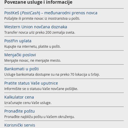
Povezane usluge i informacije
PostKeš (
PostCash
) – međunarodni prenos novca
Pošaljite ili primite novac iz inostranstva u pošti.
Western Union novčana doznaka
Transfer novca u/iz preko 200 zemalja sveta.
PostFin uplata
Kupujte na internetu, platite u pošti.
Menjački poslovi
Menjajte novac, ne menjajte mesto.
Bankomati u pošti
Usluge bankomata dostupne su na preko 70 lokacija u Srbiji.
Pratite status Vaše uputnice
Informišite se o statusu Vaše novčane pošiljke.
Kalkulator cena
Izračunajte cenu Vaše usluge.
Pronađite poštu
Pronađite najbližu poštu u Vašem okruženju.
Korisnički servis