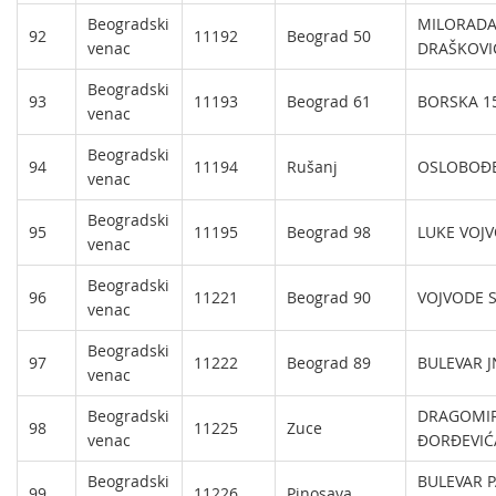
Beogradski
MILORAD
92
11192
Beograd 50
venac
DRAŠKOVI
Beogradski
93
11193
Beograd 61
BORSKA 1
venac
Beogradski
94
11194
Rušanj
OSLOBOĐE
venac
Beogradski
95
11195
Beograd 98
LUKE VOJV
venac
Beogradski
96
11221
Beograd 90
VOJVODE S
venac
Beogradski
97
11222
Beograd 89
BULEVAR J
venac
Beogradski
DRAGOMIR
98
11225
Zuce
venac
ĐORĐEVIĆ
Beogradski
BULEVAR P
99
11226
Pinosava