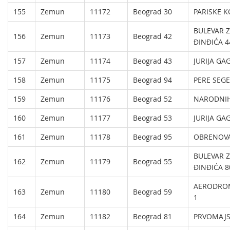
155
Zemun
11172
Beograd 30
PARISKE 
BULEVAR 
156
Zemun
11173
Beograd 42
ĐINĐIĆA 4
157
Zemun
11174
Beograd 43
JURIJA GA
158
Zemun
11175
Beograd 94
PERE SEGE
159
Zemun
11176
Beograd 52
NARODNIH
160
Zemun
11177
Beograd 53
JURIJA GA
161
Zemun
11178
Beograd 95
OBRENOVA
BULEVAR 
162
Zemun
11179
Beograd 55
ĐINĐIĆA 8
AERODRO
163
Zemun
11180
Beograd 59
1
164
Zemun
11182
Beograd 81
PRVOMAJS