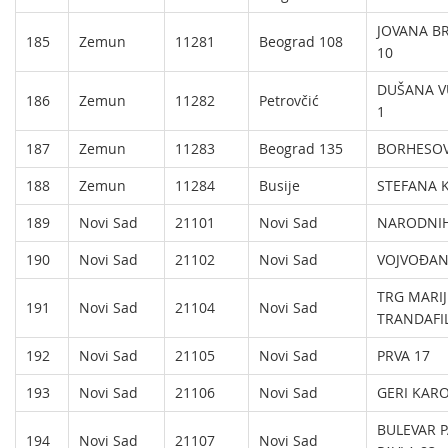
JOVANA B
185
Zemun
11281
Beograd 108
10
DUŠANA V
186
Zemun
11282
Petrovčić
1
187
Zemun
11283
Beograd 135
BORHESOV
188
Zemun
11284
Busije
STEFANA 
189
Novi Sad
21101
Novi Sad
NARODNIH
190
Novi Sad
21102
Novi Sad
VOJVOĐAN
TRG MARIJ
191
Novi Sad
21104
Novi Sad
TRANDAFIL
192
Novi Sad
21105
Novi Sad
PRVA 17
193
Novi Sad
21106
Novi Sad
GERI KARO
BULEVAR P
194
Novi Sad
21107
Novi Sad