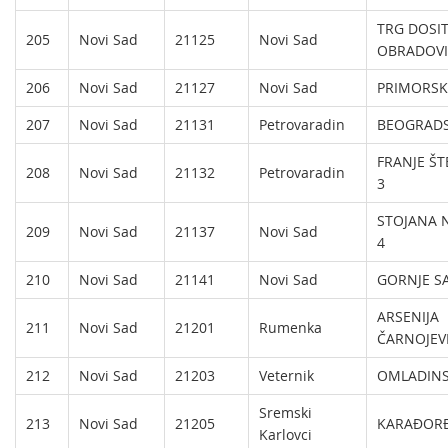
TRG DOSIT
205
Novi Sad
21125
Novi Sad
OBRADOVI
206
Novi Sad
21127
Novi Sad
PRIMORSK
207
Novi Sad
21131
Petrovaradin
BEOGRADS
FRANJE Š
208
Novi Sad
21132
Petrovaradin
3
STOJANA 
209
Novi Sad
21137
Novi Sad
4
210
Novi Sad
21141
Novi Sad
GORNJE S
ARSENIJA
211
Novi Sad
21201
Rumenka
ČARNOJEV
212
Novi Sad
21203
Veternik
OMLADINS
Sremski
213
Novi Sad
21205
KARAĐORĐ
Karlovci