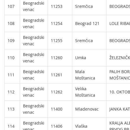
Beogradski
107
11253
Sremčica
BEOGRADS
venac
Beogradski
108
11254
Beograd 121
LOLE RIBA
venac
Beogradski
109
11255
Sremčica
BEOGRADS
venac
Beogradski
110
11260
Umka
ŽELEZNIČK
venac
Beogradski
Mala
PALIH BO
111
11261
venac
Moštanica
MOŠTANIC
Beogradski
Velika
112
11262
10. OKTOB
venac
Moštanica
Beogradski
113
11400
Mladenovac
JANKA KAT
venac
Beogradski
KRALJA A
114
11406
Vlaška
venac
PRVOG BB