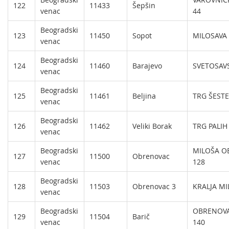
122
11433
Šepšin
venac
44
Beogradski
123
11450
Sopot
MILOSAVA 
venac
Beogradski
124
11460
Barajevo
SVETOSAV
venac
Beogradski
125
11461
Beljina
TRG ŠESTE
venac
Beogradski
126
11462
Veliki Borak
TRG PALIH
venac
Beogradski
MILOŠA O
127
11500
Obrenovac
venac
128
Beogradski
128
11503
Obrenovac 3
KRALJA MI
venac
Beogradski
OBRENOVA
129
11504
Barič
venac
140