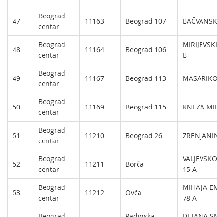
Beograd
47
11163
Beograd 107
BAČVANSK
centar
Beograd
MIRIJEVSK
48
11164
Beograd 106
centar
B
Beograd
49
11167
Beograd 113
MASARIKO
centar
Beograd
50
11169
Beograd 115
KNEZA MI
centar
Beograd
51
11210
Beograd 26
ZRENJANIN
centar
Beograd
VALJEVSK
52
11211
Borča
centar
15 A
Beograd
MIHAJA E
53
11212
Ovča
centar
78 A
Beograd
Padinska
DEJANA SM