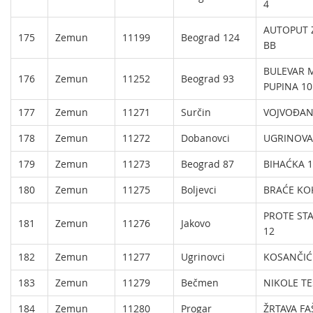
4
AUTOPUT 
175
Zemun
11199
Beograd 124
BB
BULEVAR 
176
Zemun
11252
Beograd 93
PUPINA 10
177
Zemun
11271
Surčin
VOJVOĐAN
178
Zemun
11272
Dobanovci
UGRINOVA
179
Zemun
11273
Beograd 87
BIHAĆKA 1
180
Zemun
11275
Boljevci
BRAĆE KO
PROTE ST
181
Zemun
11276
Jakovo
12
182
Zemun
11277
Ugrinovci
KOSANČIĆ 
183
Zemun
11279
Bečmen
NIKOLE TE
184
Zemun
11280
Progar
ŽRTAVA FA