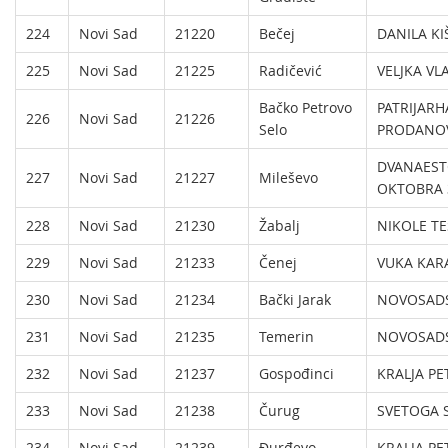
224
Novi Sad
21220
Bečej
DANILA KI
225
Novi Sad
21225
Radičević
VELJKA VL
Bačko Petrovo
PATRIJARH
226
Novi Sad
21226
Selo
PRODANOV
DVANAES
227
Novi Sad
21227
Mileševo
OKTOBRA 
228
Novi Sad
21230
Žabalj
NIKOLE TE
229
Novi Sad
21233
Čenej
VUKA KAR
230
Novi Sad
21234
Bački Jarak
NOVOSADS
231
Novi Sad
21235
Temerin
NOVOSADS
232
Novi Sad
21237
Gospođinci
KRALJA PE
233
Novi Sad
21238
Čurug
SVETOGA S
234
Novi Sad
21239
Đurđevo
KRALJA PE