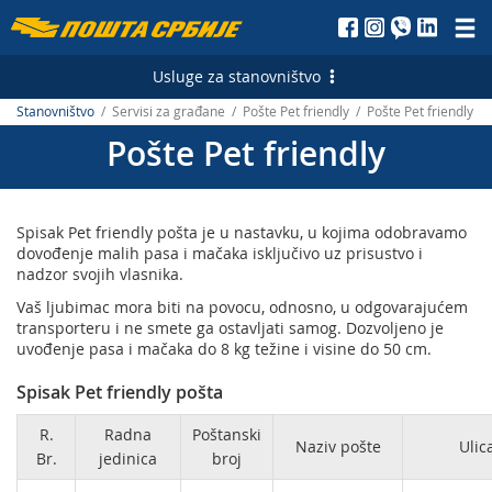
Пошта
Србије
Usluge za stanovništvo
д.о.о.
Stanovništvo
/ Servisi za građane / Pošte Pet friendly / Pošte Pet friendly
Poštanske usluge
Pošte Pet friendly
Pismonosne usluge - Srbija
Finansijske usluge
Pismonosne usluge - Inostranstvo
Platni promet
Servisi za građane
Spisak Pet friendly pošta je u nastavku, u kojima odobravamo
Paketske usluge – Srbija
PostFin
Sudske taksene marke
Marketinške usluge
dovođenje malih pasa i mačaka isključivo uz prisustvo i
nadzor svojih vlasnika.
Paketske usluge – Inostranstvo
Bankomati
Besplatne akcije
Personalizovana poštanska marka
E-usluge
Vaš ljubimac mora biti na povocu, odnosno, u odgovarajućem
transporteru i ne smete ga ostavljati samog. Dozvoljeno je
Ekspres usluge – Srbija
Transfer novca – Srbija
Generisanje instrukcije za plaćanje
Štamparija Pošte Srbije
Elektronski sertifikati i vremenski žigovi
uvođenje pasa i mačaka do 8 kg težine i visine do 50 cm.
Ekspres usluge – Inostranstvo
Transfer novca – Inostranstvo
Izdavanje potvrde / štampanje dokumenta
Spisak Pet friendly pošta
Telegram – Srbija
Menjačnica
Prijem oglasnih poruka
R.
Radna
Poštanski
Naziv pošte
Ulica
Br.
jedinica
broj
Telegram – Inostranstvo
Usluge za banke
Digitalni zeleni sertifikat