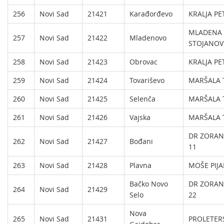
256
Novi Sad
21421
Karađorđevo
KRALJA PE
MLADENA
257
Novi Sad
21422
Mladenovo
STOJANOV
258
Novi Sad
21423
Obrovac
KRALJA PE
259
Novi Sad
21424
Tovariševo
MARŠALA T
260
Novi Sad
21425
Selenča
MARŠALA T
261
Novi Sad
21426
Vajska
MARŠALA T
DR ZORAN
262
Novi Sad
21427
Bođani
11
263
Novi Sad
21428
Plavna
MOŠE PIJA
Bačko Novo
DR ZORAN
264
Novi Sad
21429
Selo
22
Nova
265
Novi Sad
21431
PROLETER