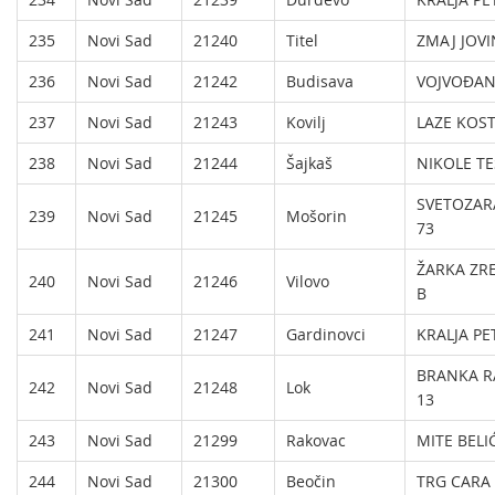
235
Novi Sad
21240
Titel
ZMAJ JOVI
236
Novi Sad
21242
Budisava
VOJVOĐAN
237
Novi Sad
21243
Kovilj
LAZE KOST
238
Novi Sad
21244
Šajkaš
NIKOLE TE
SVETOZAR
239
Novi Sad
21245
Mošorin
73
ŽARKA ZR
240
Novi Sad
21246
Vilovo
B
241
Novi Sad
21247
Gardinovci
KRALJA PE
BRANKA R
242
Novi Sad
21248
Lok
13
243
Novi Sad
21299
Rakovac
MITE BELI
244
Novi Sad
21300
Beočin
TRG CARA 