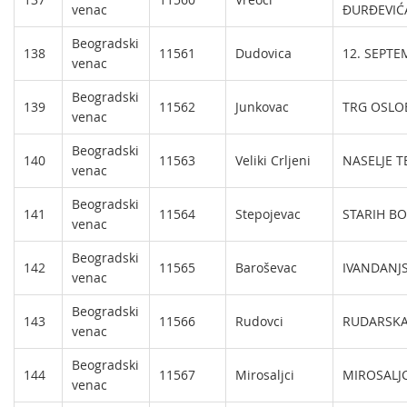
venac
ĐURĐEVIĆ
Beogradski
138
11561
Dudovica
12. SEPTE
venac
Beogradski
139
11562
Junkovac
TRG OSLO
venac
Beogradski
140
11563
Veliki Crljeni
NASELJE T
venac
Beogradski
141
11564
Stepojevac
STARIH B
venac
Beogradski
142
11565
Baroševac
IVANDANJ
venac
Beogradski
143
11566
Rudovci
RUDARSKA
venac
Beogradski
144
11567
Mirosaljci
MIROSALJC
venac