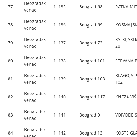
Beogradski
77
11135
Beograd 68
RATKA MI
venac
Beogradski
78
11136
Beograd 69
KOSMAJSK
venac
Beogradski
PATRIJARH
79
11137
Beograd 73
venac
28
Beogradski
80
11138
Beograd 101
STEVANA 
venac
Beogradski
BLAGOJA 
81
11139
Beograd 103
venac
102
Beogradski
82
11140
Beograd 117
KNEZA VIŠ
venac
Beogradski
83
11141
Beograd 9
VOJVODE S
venac
Beogradski
84
11142
Beograd 13
KOSTE GLA
venac