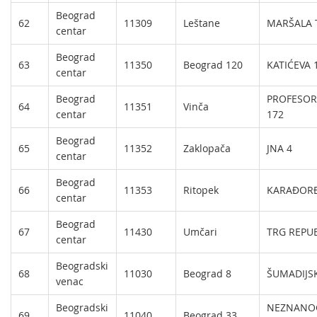
Beograd
62
11309
Leštane
MARŠALA T
centar
Beograd
63
11350
Beograd 120
KATIĆEVA 
centar
Beograd
PROFESOR
64
11351
Vinča
centar
172
Beograd
65
11352
Zaklopača
JNA 4
centar
Beograd
66
11353
Ritopek
KARAĐORĐ
centar
Beograd
67
11430
Umčari
TRG REPUB
centar
Beogradski
68
11030
Beograd 8
ŠUMADIJSK
venac
Beogradski
NEZNANOG
69
11040
Beograd 33