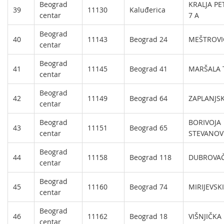
Beograd
KRALJA P
39
11130
Kaluđerica
centar
7 A
Beograd
40
11143
Beograd 24
MEŠTROVI
centar
Beograd
41
11145
Beograd 41
MARŠALA T
centar
Beograd
42
11149
Beograd 64
ZAPLANJSK
centar
Beograd
BORIVOJA
43
11151
Beograd 65
centar
STEVANOV
Beograd
44
11158
Beograd 118
DUBROVAČ
centar
Beograd
45
11160
Beograd 74
MIRIJEVSK
centar
Beograd
46
11162
Beograd 18
VIŠNJIČKA 
centar