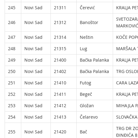
245
Novi Sad
21311
Čerević
KRALJA PE
SVETOZAR
246
Novi Sad
21312
Banoštor
MARKOVIĆ
247
Novi Sad
21314
Neštin
KOČE POP
248
Novi Sad
21315
Lug
MARŠALA T
249
Novi Sad
21400
Bačka Palanka
KRALJA PE
250
Novi Sad
21402
Bačka Palanka
TRG OSLO
251
Novi Sad
21410
Futog
CARA LAZ
252
Novi Sad
21411
Begeč
KRALJA PE
253
Novi Sad
21412
Gložan
MIHAJLA 
254
Novi Sad
21413
Čelarevo
SLOVAČKA
TRG DR Z
255
Novi Sad
21420
Bač
ĐINĐIĆA 8