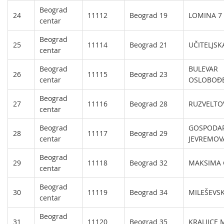
Beograd
24
11112
Beograd 19
LOMINA 7
centar
Beograd
25
11114
Beograd 21
UČITELJSK
centar
Beograd
BULEVAR
26
11115
Beograd 23
centar
OSLOBOĐE
Beograd
27
11116
Beograd 28
RUZVELTO
centar
Beograd
GOSPODA
28
11117
Beograd 29
centar
JEVREMOV
Beograd
29
11118
Beograd 32
MAKSIMA 
centar
Beograd
30
11119
Beograd 34
MILEŠEVSK
centar
Beograd
31
11120
Beograd 35
KRALJICE 