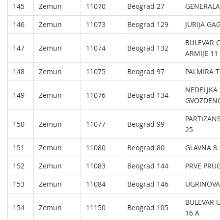
145
Zemun
11070
Beograd 27
GENERALA
146
Zemun
11073
Beograd 129
JURIJA GA
BULEVAR 
147
Zemun
11074
Beograd 132
ARMIJE 11
148
Zemun
11075
Beograd 97
PALMIRA T
NEDELJKA
149
Zemun
11076
Beograd 134
GVOZDENO
PARTIZANS
150
Zemun
11077
Beograd 99
25
151
Zemun
11080
Beograd 80
GLAVNA 8
152
Zemun
11083
Beograd 144
PRVE PRUG
153
Zemun
11084
Beograd 146
UGRINOVA
BULEVAR 
154
Zemun
11150
Beograd 105
16 A