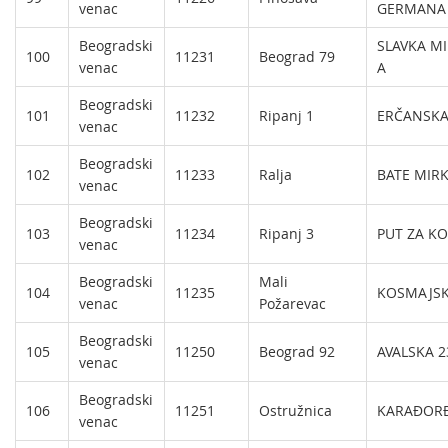
venac
GERMANA 
Beogradski
SLAVKA MI
100
11231
Beograd 79
venac
A
Beogradski
101
11232
Ripanj 1
ERČANSKA
venac
Beogradski
102
11233
Ralja
BATE MIRK
venac
Beogradski
103
11234
Ripanj 3
PUT ZA KO
venac
Beogradski
Mali
104
11235
KOSMAJSK
venac
Požarevac
Beogradski
105
11250
Beograd 92
AVALSKA 2
venac
Beogradski
106
11251
Ostružnica
KARAĐORĐ
venac