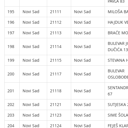
PAVLA 83
195
Novi Sad
21111
Novi Sad
MILOŠA BA
196
Novi Sad
21112
Novi Sad
HAJDUK VE
197
Novi Sad
21113
Novi Sad
BRAĆE MO
BULEVAR 
198
Novi Sad
21114
Novi Sad
DUČIĆA 13
199
Novi Sad
21115
Novi Sad
STEVANA 
BULEVAR
200
Novi Sad
21117
Novi Sad
OSLOBOĐE
SENTANDR
201
Novi Sad
21118
Novi Sad
67
202
Novi Sad
21121
Novi Sad
SUTJESKA 
203
Novi Sad
21123
Novi Sad
SIME ŠOLA
204
Novi Sad
21124
Novi Sad
FEJEŠ KLA