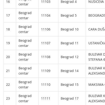
16
11103
Beograd 4
NUŠIĆEVA 
centar
Beograd
17
11104
Beograd 5
BEOGRADS
centar
Beograd
18
11106
Beograd 10
CARA DUŠ
centar
Beograd
19
11107
Beograd 11
USTANIČK
centar
Beograd
BULEVAR 
20
11108
Beograd 12
centar
STEFANA 6
Beograd
BULEVAR K
21
11109
Beograd 14
centar
ALEKSAND
Beograd
22
11110
Beograd 15
MAKSIMA 
centar
Beograd
BULEVAR K
23
11111
Beograd 17
centar
ALEKSAND