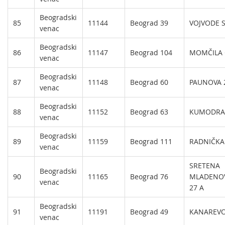
Beogradski
85
11144
Beograd 39
VOJVODE S
venac
Beogradski
86
11147
Beograd 104
MOMČILA 
venac
Beogradski
87
11148
Beograd 60
PAUNOVA 
venac
Beogradski
88
11152
Beograd 63
KUMODRA
venac
Beogradski
89
11159
Beograd 111
RADNIČKA
venac
SRETENA
Beogradski
90
11165
Beograd 76
MLADENOV
venac
27 A
Beogradski
91
11191
Beograd 49
KANAREVO
venac