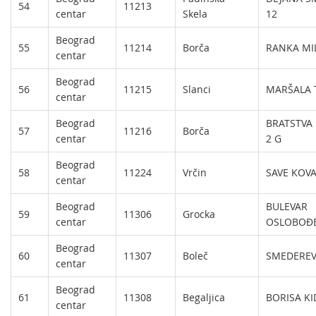
54
11213
centar
Skela
12
Beograd
55
11214
Borča
RANKA MIL
centar
Beograd
56
11215
Slanci
MARŠALA T
centar
Beograd
BRATSTVA 
57
11216
Borča
centar
2 G
Beograd
58
11224
Vrčin
SAVE KOVA
centar
Beograd
BULEVAR
59
11306
Grocka
centar
OSLOBOĐE
Beograd
60
11307
Boleč
SMEDEREV
centar
Beograd
61
11308
Begaljica
BORISA KI
centar