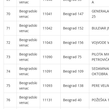
venac
A
Beogradski
GENERALA
70
11041
Beograd 147
venac
25
Beogradski
71
11042
Beograd 152
BULEVAR J
venac
Beogradski
72
11043
Beograd 156
VOJVODE 
venac
Beogradski
PILOTA MI
73
11090
Beograd 75
venac
PETROVIĆA
Beogradski
SEDAMNA
74
11091
Beograd 109
venac
OKTOBRA 
Beogradski
75
11093
Beograd 138
PERE VELI
venac
Beogradski
76
11131
Beograd 40
POŽEŠKA 
venac