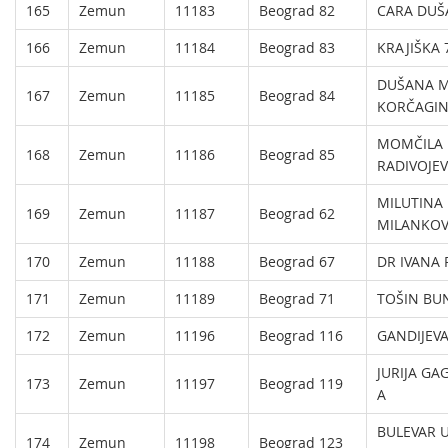
165
Zemun
11183
Beograd 82
CARA DUŠ
166
Zemun
11184
Beograd 83
KRAJIŠKA 
DUŠANA M
167
Zemun
11185
Beograd 84
KORČAGIN
MOMČILA
168
Zemun
11186
Beograd 85
RADIVOJEV
MILUTINA
169
Zemun
11187
Beograd 62
MILANKOV
170
Zemun
11188
Beograd 67
DR IVANA 
171
Zemun
11189
Beograd 71
TOŠIN BU
172
Zemun
11196
Beograd 116
GANDIJEVA
JURIJA GA
173
Zemun
11197
Beograd 119
A
BULEVAR 
174
Zemun
11198
Beograd 123