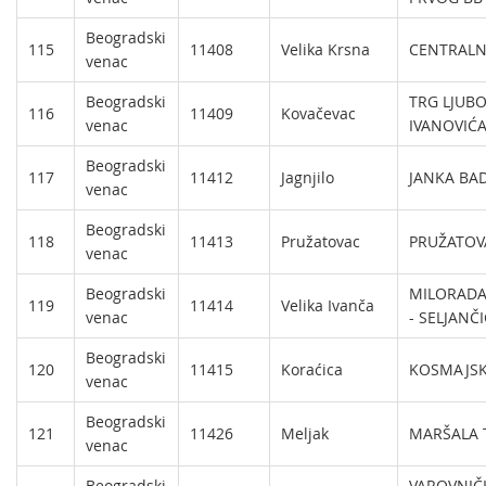
Beogradski
115
11408
Velika Krsna
CENTRALN
venac
Beogradski
TRG LJUB
116
11409
Kovačevac
venac
IVANOVIĆA
Beogradski
117
11412
Jagnjilo
JANKA BA
venac
Beogradski
118
11413
Pružatovac
PRUŽATOV
venac
Beogradski
MILORADA
119
11414
Velika Ivanča
venac
- SELJANČI
Beogradski
120
11415
Koraćica
KOSMAJSK
venac
Beogradski
121
11426
Meljak
MARŠALA T
venac
Beogradski
VAROVNIČ