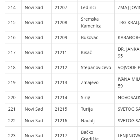
214
Novi Sad
21207
Ledinci
ZMAJ JOVI
Sremska
215
Novi Sad
21208
TRG KRALJ
Kamenica
216
Novi Sad
21209
Bukovac
KARAĐORĐ
DR. JANK
217
Novi Sad
21211
Kisač
95
218
Novi Sad
21212
Stepanovićevo
VOJVODE 
IVANA MIL
219
Novi Sad
21213
Zmajevo
59
220
Novi Sad
21214
Sirig
NOVOSADS
221
Novi Sad
21215
Turija
SVETOG SA
222
Novi Sad
21216
Nadalj
SVETOG SA
Bačko
223
Novi Sad
21217
LENJINOVA
Gradište