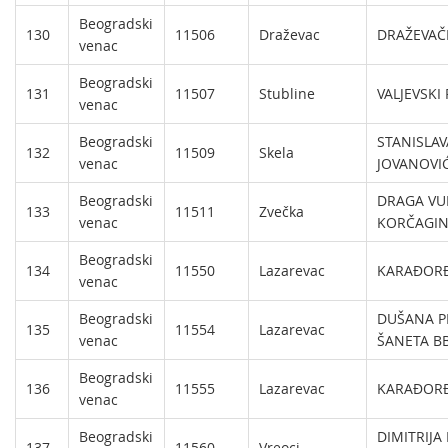
Beogradski
130
11506
Draževac
DRAŽEVAČ
venac
Beogradski
131
11507
Stubline
VALJEVSKI
venac
Beogradski
STANISLAV
132
11509
Skela
venac
JOVANOVI
Beogradski
DRAGA VU
133
11511
Zvečka
venac
KORČAGIN
Beogradski
134
11550
Lazarevac
KARAĐORĐ
venac
Beogradski
DUŠANA P
135
11554
Lazarevac
venac
ŠANETA B
Beogradski
136
11555
Lazarevac
KARAĐORĐ
venac
Beogradski
DIMITRIJA 
137
11560
Vreoci