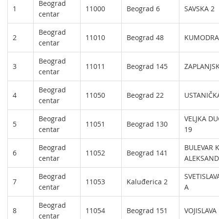
Beograd
Usluge za Banku Poštansku štedionicu a. d.
Mobilna aplikacija Pošte Srbije
1
11000
Beograd 6
SAVSKA 2
centar
Pravilno adresovanje
Specifične usluge
Prodaja, izdavanje i zakup nepokretnosti
Beograd
2
11010
Beograd 48
KUMODRA
centar
Poštanski adresni kod (PAK)
Pošte Pet friendly
Beograd
Spisak zabranjenih artikala za uvoz
Prodaja i prekonfiguracija TAG uređaja
3
11011
Beograd 145
ZAPLANJSK
centar
Punomoćje za uručenje poštanskih pošiljaka
Beograd
4
11050
Beograd 22
USTANIČK
centar
Beograd
VELJKA D
5
11051
Beograd 130
centar
19
Beograd
BULEVAR K
6
11052
Beograd 141
centar
ALEKSAND
Beograd
SVETISLAVA
7
11053
Kaluđerica 2
centar
A
Beograd
8
11054
Beograd 151
VOJISLAVA 
centar