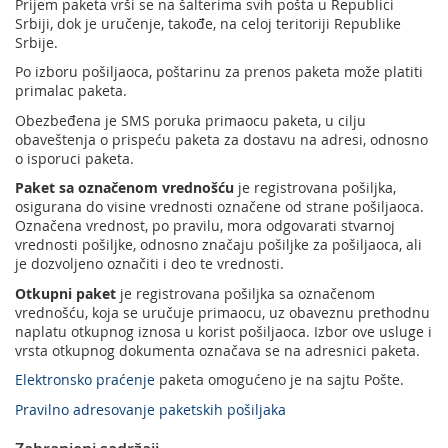
Prijem paketa vrši se na šalterima svih pošta u Republici
Srbiji, dok je uručenje, takođe, na celoj teritoriji Republike
Srbije.
Po izboru pošiljaoca, poštarinu za prenos paketa može platiti
primalac paketa.
Obezbeđena je SMS poruka primaocu paketa, u cilju
obaveštenja o prispeću paketa za dostavu na adresi, odnosno
o isporuci paketa.
Paket sa označenom vrednošću
je registrovana pošiljka,
osigurana do visine vrednosti označene od strane pošiljaoca.
Označena vrednost, po pravilu, mora odgovarati stvarnoj
vrednosti pošiljke, odnosno značaju pošiljke za pošiljaoca, ali
je dozvoljeno označiti i deo te vrednosti.
Otkupni paket
je registrovana pošiljka sa označenom
vrednošću, koja se uručuje primaocu, uz obaveznu prethodnu
naplatu otkupnog iznosa u korist pošiljaoca. Izbor ove usluge i
vrsta otkupnog dokumenta označava se na adresnici paketa.
Elektronsko praćenje
paketa omogućeno je na sajtu Pošte.
Pravilno adresovanje paketskih pošiljaka