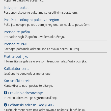
Popunite paketsku adresnicu.
Izdvojeni paket
Posebno rukovanje paketima sa osetljivim sadržajem.
PostPak – otkupni paket za region
Pošaljite otkupni paket u zemlje regiona, uz naplatu pouzećem.
Pronađite poštu
Pronađite najbližu poštu u Vašem okruženju.
Pronađite PAK
Saznajte poštanski adresni kod za svaku adresu u Srbiji.
Pratite pošiljku
Informišite se gde se u svakom trenutku nalazi Vaša pošiljka.
Kalkulator cena
Izračunajte cenu odabrane usluge.
Korisnički servis
Kontaktirajte nas i postavite pitanje.
Pravilno adresovanje
Pravilno adresovanje, sigurno uručenje.
Poštanski adresni kod (PAK)
Ključni element pravilnog adresovanja poštanskih pošiljaka.