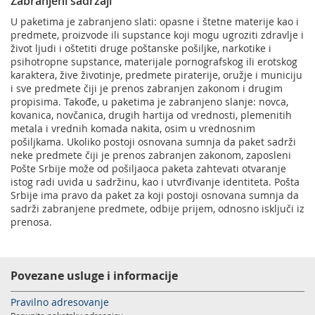
Zabranjeni sadržaji
U paketima je zabranjeno slati: opasne i štetne materije kao i
predmete, proizvode ili supstance koji mogu ugroziti zdravlje i
život ljudi i oštetiti druge poštanske pošiljke, narkotike i
psihotropne supstance, materijale pornografskog ili erotskog
karaktera, žive životinje, predmete piraterije, oružje i municiju
i sve predmete čiji je prenos zabranjen zakonom i drugim
propisima. Takođe, u paketima je zabranjeno slanje: novca,
kovanica, novčanica, drugih hartija od vrednosti, plemenitih
metala i vrednih komada nakita, osim u vrednosnim
pošiljkama. Ukoliko postoji osnovana sumnja da paket sadrži
neke predmete čiji je prenos zabranjen zakonom, zaposleni
Pošte Srbije može od pošiljaoca paketa zahtevati otvaranje
istog radi uvida u sadržinu, kao i utvrđivanje identiteta. Pošta
Srbije ima pravo da paket za koji postoji osnovana sumnja da
sadrži zabranjene predmete, odbije prijem, odnosno isključi iz
prenosa.
Povezane usluge i informacije
Pravilno adresovanje