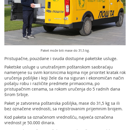
Usluge za Banku Poštansku štedionicu a. d.
Mobilna aplikacija Pošte Srbije
Pravilno adresovanje
Specifične usluge
Prodaja, izdavanje i zakup nepokretnosti
Poštanski adresni kod (PAK)
Pošte Pet friendly
Spisak zabranjenih artikala za uvoz
Prodaja i prekonfiguracija TAG uređaja
Punomoćje za uručenje poštanskih pošiljaka
Paket može biti mase do 31,5 kg.
Pristupačne, pouzdane i svuda dostupne paketske usluge.
Paketske usluge u unutrašnjem poštanskom saobraćaju
namenjene su svim korisnicima kojima nije prioritet kratak rok
uručenja pošiljke i koji žele da na siguran i ekonomičan način
pošalju robu i različite predmete primaocima, po
pristupačnim cenama, sa rokom uručenja do 5 radnih dana
širom Srbije.
Paket je zatvorena poštanska pošiljka, mase do 31,5 kg sa ili
bez označene vrednosti, sa registrovanim prijemnim brojem.
Kod paketa sa označenom vrednošću, najveća označena
vrednost je 50.000 dinara.