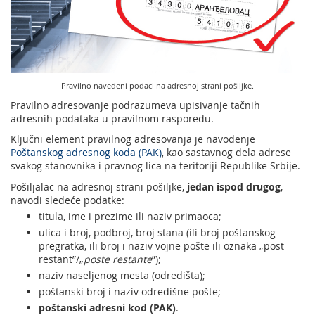
Usluge za Banku Poštansku štedionicu a. d.
Mobilna aplikacija Pošte Srbije
Pravilno adresovanje
Specifične usluge
Prodaja, izdavanje i zakup nepokretnosti
Poštanski adresni kod (PAK)
Pošte Pet friendly
Pravilno navedeni podaci na adresnoj strani pošiljke.
Spisak zabranjenih artikala za uvoz
Prodaja i prekonfiguracija TAG uređaja
Pravilno adresovanje podrazumeva upisivanje tačnih
Punomoćje za uručenje poštanskih pošiljaka
adresnih podataka u pravilnom rasporedu.
Ključni element pravilnog adresovanja je navođenje
Poštanskog adresnog koda (PAK)
, kao sastavnog dela adrese
svakog stanovnika i pravnog lica na teritoriji Republike Srbije.
Pošiljalac na adresnoj strani pošiljke,
jedan ispod drugog
,
navodi sledeće podatke:
titula, ime i prezime ili naziv primaoca;
ulica i broj, podbroj, broj stana (ili broj poštanskog
pregratka, ili broj i naziv vojne pošte ili oznaka „post
restant”/„
poste restante
”);
naziv naseljenog mesta (odredišta);
poštanski broj i naziv odredišne pošte;
poštanski adresni kod (PAK)
.