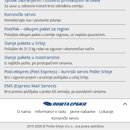
Spisak zabranjenih i uslovno prihvatljivih artikala
Za uvoz u, odnosno tranzit kroz određenu zemlju.
Korisnički servis
Kontaktirajte nas i postavite pitanje.
PostPak – otkupni paket za region
Pošaljite otkupni paket u zemlje regiona, uz naplatu pouzećem.
Slanje paketa u Srbiji
Pošaljite do 31,5 kg robe na siguran i ekonomičan način.
Slanje paketa u inostranstvo
Iz najbliže pošte, po pristupačnim cenama.
Post-ekspres (Post Express) – kurirski servis Pošte Srbije
Brz i siguran prijem i uručenje pošiljaka u celoj Srbiji.
EMS (Express Mail Service)
Brzi prenos pošiljaka u preko 60 zemalja, po povoljnim cenama.
O nama
Informator o radu
Javne nabavke
Lokacije
Korisnički servis
2019-2026 © Pošta Srbije d.o.o., sva prava zadržana