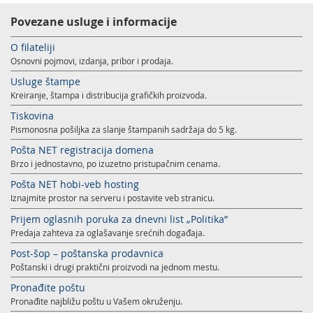
Usluge za Banku Poštansku štedionicu a. d.
Mobilna aplikacija Pošte Srbije
Povezane usluge i informacije
Pravilno adresovanje
Specifične usluge
Prodaja, izdavanje i zakup nepokretnosti
O filateliji
Poštanski adresni kod (PAK)
Osnovni pojmovi, izdanja, pribor i prodaja.
Pošte Pet friendly
Usluge štampe
Spisak zabranjenih artikala za uvoz
Prodaja i prekonfiguracija TAG uređaja
Kreiranje, štampa i distribucija grafičkih proizvoda.
Punomoćje za uručenje poštanskih pošiljaka
Tiskovina
Pismonosna pošiljka za slanje štampanih sadržaja do 5 kg.
Pošta NET registracija domena
Brzo i jednostavno, po izuzetno pristupačnim cenama.
Pošta NET hobi-veb hosting
Iznajmite prostor na serveru i postavite veb stranicu.
Prijem oglasnih poruka za dnevni list „Politika”
Predaja zahteva za oglašavanje srećnih događaja.
Post-šop – poštanska prodavnica
Poštanski i drugi praktični proizvodi na jednom mestu.
Pronađite poštu
Pronađite najbližu poštu u Vašem okruženju.