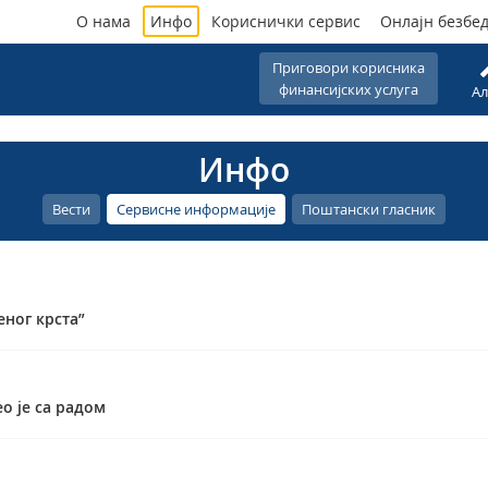
О нама
Инфо
Кориснички сервис
Онлајн безбе
Приговори корисника
финансијских услуга
Ал
Инфо
Вести
Сервисне информације
Поштански гласник
ног крста”
о је са радом