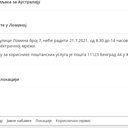
љака за Аустралију
те у Ломиној
улици Ломина број 7, неће радити 21.7.2021. од 8.30 до 14 часо
лектричној мрежи.
 за кориснике поштанских услуга је пошта 11123 Београд 44 у 
 локацији
ду
Јавне набавке
Локације
Кориснички сервис