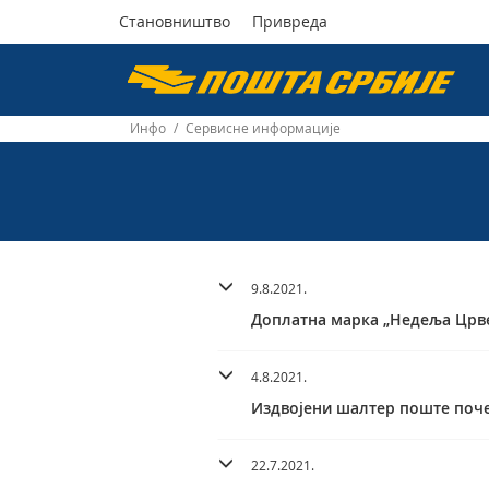
Становништво
Привреда
Пошта
Србије
Инфо
/
Сервисне информације
д.о.о.
9.8.2021.
Доплатна марка „Недеља Црве
4.8.2021.
Издвојени шалтер поште поче
22.7.2021.