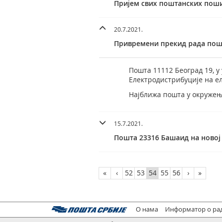
Пријем свих поштанских поши
20.7.2021.
Привремени прекид рада пош
Пошта 11112 Београд 19, у 
Електродистрибуције на е
Најближа пошта у окружењу
15.7.2021.
Пошта 23316 Башаид на новој
«
‹
52
53
54
55
56
›
»
О нама
Информатор о ра