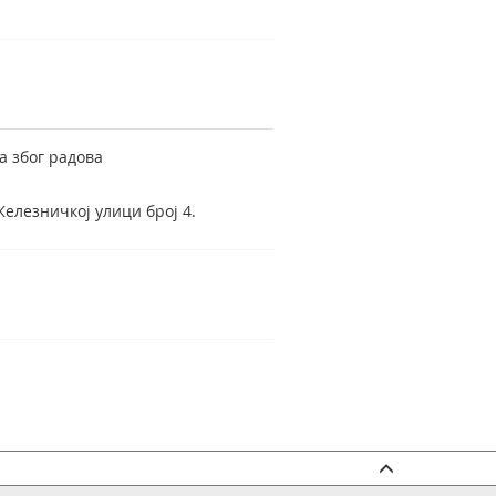
ва због радова
Железничкој улици број 4.