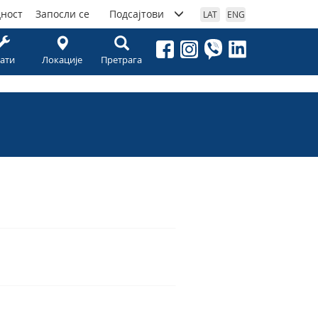
дност
Запосли се
Подсајтови
LAT
ENG
ати
Локације
Претрага