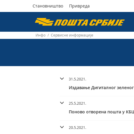
Становништво
Привреда
Пошта
Србије
Инфо
/
Сервисне информације
д.о.о.
31.5.2021.
Издавање Дигиталног зеленог
25.5.2021.
Поново отворена пошта у КБЦ
20.5.2021.