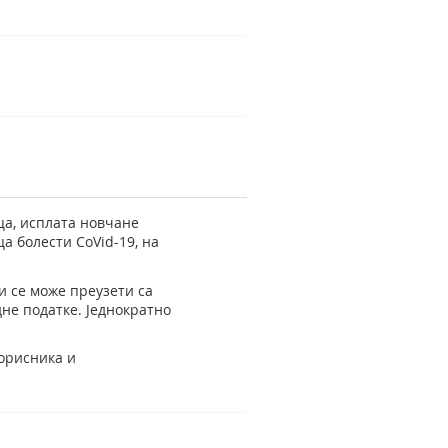
ца, исплата новчане
а болести CoVid-19, на
и се може преузети са
дне податке. Једнократно
корисника и