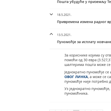
Пошта убудуће у приземљу Т
18.5.2021.
Привремена измена радног в
13.5.2021.
Пуномоћје за исплату новчан
За кориснике којима су о
помоћи од 30 евра (3.527,
шалтерима пошта може се 
Једнократно пуномоћје се
ОВОГ ЛИНКА
, а може се 
пуномоћје није потребно 
Уз једнократно пуномоћје,
пуномоћника.