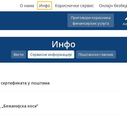
О нама
Инфо
Кориснички сервис
Онлајн безбе
Приговори корисника
финансијских услуга
Ал
Инфо
Вести
Сервисне информације
Поштански гласник
 сертификата у поштама
 „Бежанијска коса”