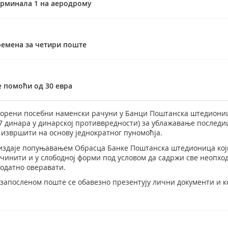
ерминала 1 на аеродрому
ремена за четири поште
е помоћи од 30 евра
творени посебни наменски рачуни у Банци Поштанска штедиони
37 динара у динарској противвредности) за ублажавање последиц
извршити на основу једнократног пуномоћја.
 издаје попуњавањем Обрасца Банке Поштанска штедионица кој
сачинити и у слободној форми под условом да садржи све неопхо
додатно оверавати.
 запосленом поште се обавезно презентују лични документи и 