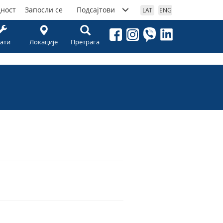
дност
Запосли се
Подсајтови
LAT
ENG
ати
Локације
Претрага