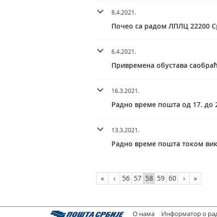
8.4.2021.
Почео са радом ЛПЛЦ 22200 
6.4.2021.
Приврeмена обустава саобраћа
16.3.2021.
Радно време пошта од 17. до 2
13.3.2021.
Радно време пошта током ви
«
‹
56
57
58
59
60
›
»
О нама
Информатор о ра