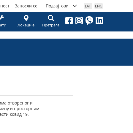
дност
Запосли се
Подсајтови
LAT
ENG
ати
Локације
Претрага
рима отвореног и
емену и просторним
сти ковид 19.