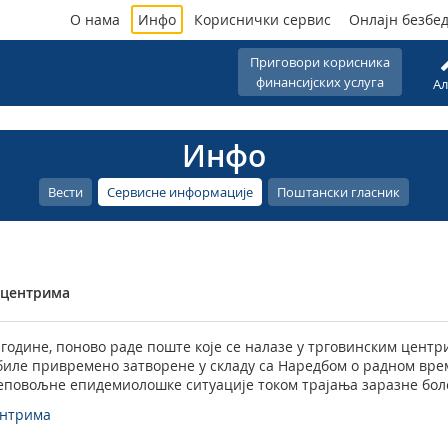
О нама
Инфо
Кориснички сервис
Онлајн безбе
Приговори корисника
финансијских услуга
Ал
Инфо
Вести
Сервисне информације
Поштански гласник
 центрима
. године, поново раде поште које се налазе у трговинским цент
у биле привремено затворене у складу са Наредбом о радном вр
повољне епидемиолошке ситуације током трајања заразне боле
ентрима