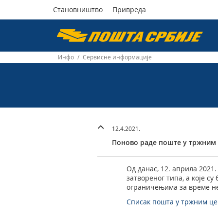
Становништво
Привреда
Пошта
Србије
Инфо
/
Сервисне информације
д.о.о.
12.4.2021.
Поново раде поште у тржним
Од данас, 12. априла 2021
затвореног типа, а које с
ограничењима за време не
Списак пошта у тржним ц