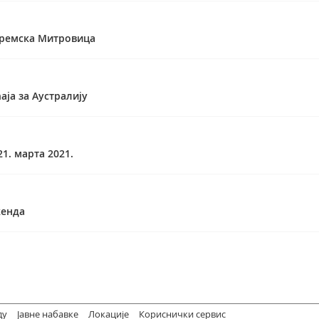
Сремска Митровица
ја за Аустралију
1. марта 2021.
кенда
ду
Јавне набавке
Локације
Кориснички сервис