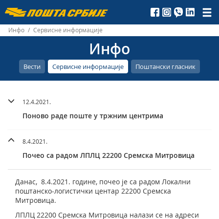
Пошта
Србије
Инфо
/
Сервисне информације
Инфо
д.о.о.
Вести
Сервисне информације
Поштански гласник
12.4.2021.
Поново раде поште у тржним центрима
8.4.2021.
Почео са радом ЛПЛЦ 22200 Сремска Митровица
Данас, 8.4.2021. године, почео је са радом Локални
поштанско-логистички центар 22200 Сремска
Митровица.
ЛПЛЦ 22200 Сремска Митровица налази се на адреси