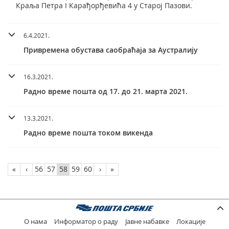
Краља Петра I Карађорђевића 4 у Старој Пазови.
6.4.2021.
Приврeмена обустава саобраћаја за Аустралију
16.3.2021.
Радно време пошта од 17. до 21. марта 2021.
13.3.2021.
Радно време пошта током викенда
«
‹
56
57
58
59
60
›
»
О нама
Информатор о раду
Јавне набавке
Локације