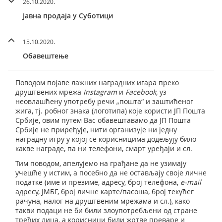
26.10.2020.
Јавна продаја у Суботици
15.10.2020.
Обавештење
Поводом појаве лажних наградних игара преко
друштвених мрежа
Instagram
и
Facebook,
уз
неовлашћену употребу речи „пошта“ и заштићеног
жига, тј. робног знака (логотипа) које користи ЈП Пошта
Србије, овим путем Вас обавештавамо да ЈП Пошта
Србије не приређује, нити организује ни једну
наградну игру у којој се корисницима додељују било
какве награде, па ни телефони, смарт уређаји и сл.
Тим поводом, апелујемо на грађане да не узимају
учешће у истим, а посебно да не остављају своје личне
податке (име и презиме, адресу, број телефона,
e-mail
адресу, ЈМБГ, број личне карте/пасоша, број текућег
рачуна, налог на друштвеним мрежама и сл.), како
такви подаци не би били злоупотребљени од стране
трећих лица, а корисници били жртве преваре и