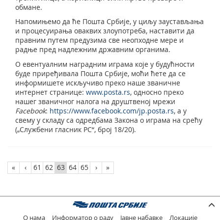
обмане.
Напомињемо да ће Пошта Србије, у циљу заустављања
и процесуирања оваквих злоупотреба, наставити да
правним путем предузима све неопходне мере и
радње пред надлежним државним органима.
О евентуалним наградним играма које у будућности
буде приређивала Пошта Србије, моћи ћете да се
информишете искључиво преко наше званичне
интернет странице:
www.posta.rs
, односно преко
нашег званичног налога на друштвеној мрежи
Facebook
:
https://www.facebook.com/jp.posta.rs
, а у
свему у складу са одредбама Закона о играма на срећу
(„Службени гласник РС“, број 18/20).
«
‹
61
62
63
64
65
›
»
О нама
Информатор о раду
Јавне набавке
Локације