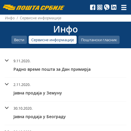
Пошта
Србије
Инфо
/
Сервисне информације
Инфо
д.о.о.
Вести
Сервисне информације
Поштански гласник
9.11.2020.
Радно време пошта за Дан примирја
2.11.2020.
Јавна продаја у Земуну
30.10.2020.
Јавна продаја у Београду