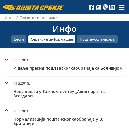
Пошта
Србије
Инфо
/
Сервисне информације
Инфо
д.о.о.
Вести
Сервисне информације
Поштански гласник
23.3.2018.
И даље прекид поштанског саобраћаја са Боливијом
19.3.2018.
Нова пошта у Тржном центру „Авив парк” на
Звездари
16.3.2018.
Нормализација поштанског саобраћаја у В.
Британији