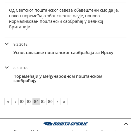
Од Светског поштанског савеза обавештени смо да је,
након поремећаја због снежне олује, поново
нормализован поштански саобраћај у Великој
Британији.
9.3.2018.
Успостављање поштанског саобраћаја за Ирску
8.3.2018.
Поремећаји у међународном поштанском
саобраћају
«
‹
82
83
84
85
86
›
»