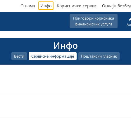
О нама
Инфо
Кориснички сервис
Онлајн безбе
Приговори корисника
финансијских услуга
Ал
Инфо
Вести
Сервисне информације
Поштански гласник