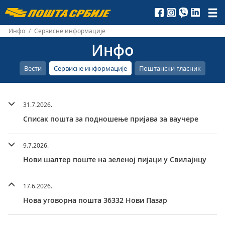
Пошта
Србије
Инфо
/
Сервисне информације
Инфо
д.о.о.
Вести
Сервисне информације
Поштански гласник
31.7.2026.
Списак пошта за подношење пријава за ваучере
9.7.2026.
Нови шалтер поште на зеленој пијаци у Свилајнцу
17.6.2026.
Нова уговорна пошта 36332 Нови Пазар