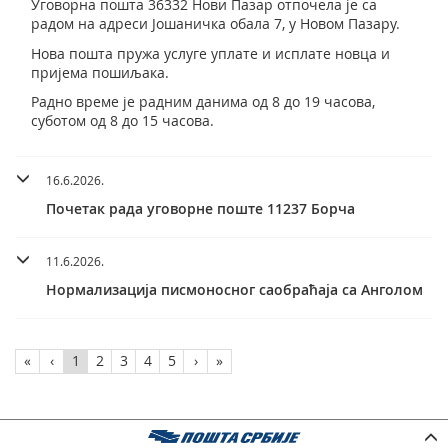
Уговорна пошта 36332 Нови Пазар отпочела је са
радом на адреси Јошаничка обала 7, у Новом Пазару.
Нова пошта пружа услуге уплате и исплате новца и
пријема пошиљака.
Радно време је радним данима од 8 до 19 часова,
суботом од 8 до 15 часова.
16.6.2026.
Почетак рада уговорне поште 11237 Борча
11.6.2026.
Нормализација писмоносног саобраћаја са Анголом
«
‹
1
2
3
4
5
›
»