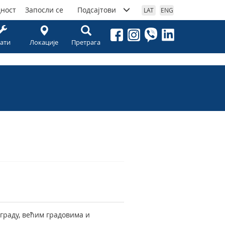
дност
Запосли се
Подсајтови
LAT
ENG
ати
Локације
Претрага
ограду, већим градовима и