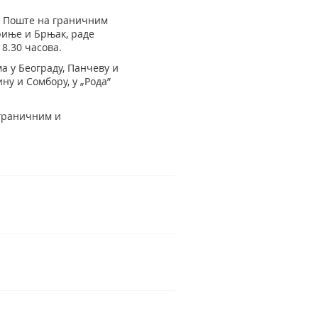
а. Поште на граничним
риње и Брњак, радe
8.30 часова.
а у Београду, Панчеву и
ну и Сомбору, у „Рода”
 граничним и