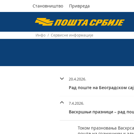
Становништво
Привреда
Пошта
Србије
Инфо
/
Сервисне информације
д.о.о.
20.4.2026.
Рад поште на Београдском сај
7.4.2026.
Васкршњи празници – рад по
Током празновања Васкрса,
поште на граничним и ад