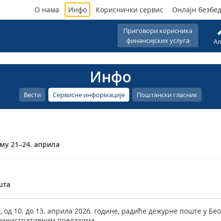
О нама
Инфо
Кориснички сервис
Онлајн безбе
Приговори корисника
финансијских услуга
Ал
Инфо
Вести
Сервисне информације
Поштански гласник
му 21–24. априла
шта
 од 10. до 13. априла 2026. године, радиће дежурне поште у Бе
министративним прелазима.