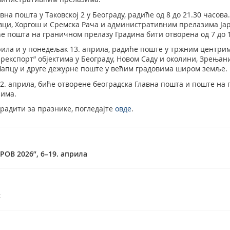
вна пошта у Таковској 2 у Београду, радиће од 8 до 21.30 часов
вци, Хоргош и Сремска Рача и административним прелазима Ја
 ће пошта на граничном прелазу Градина бити отворена од 7 до 1
прила и у понедељак 13. априла, радиће поште у тржним центрим
ерекспорт” објектима у Београду, Новом Саду и околини, Зрењани
 Шапцу и друге дежурне поште у већим градовима широм земље.
12. априла, биће отворене београдска Главна пошта и поште на
има.
 радити за празнике, погледајте
овде
.
ОВ 2026”, 6–19. априла
с