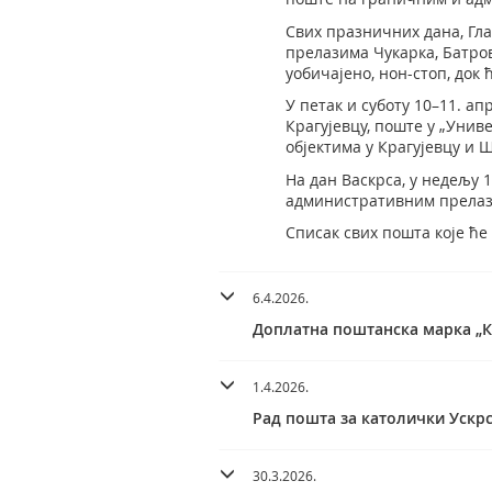
Свих празничних дана, Гла
прелазима Чукарка, Батро
уобичајено, нон-стоп, док
У петак и суботу 10–11. а
Крагујевцу, поште у „Унив
објектима у Крагујевцу и
На дан Васкрса, у недељу 
административним прелаз
Списак свих пошта које ће
6.4.2026.
Доплатна поштанска марка „КР
1.4.2026.
Рад пошта за католички Ускр
30.3.2026.