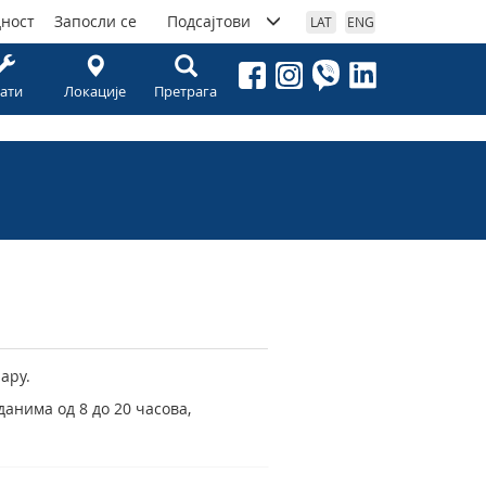
дност
Запосли се
Подсајтови
LAT
ENG
ати
Локације
Претрага
ару.
анима од 8 до 20 часова,