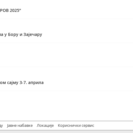
РОВ 2025”
а у Бору и Зајечару
ом сајму 3-7. априла
ду
Јавне набавке
Локације
Кориснички сервис