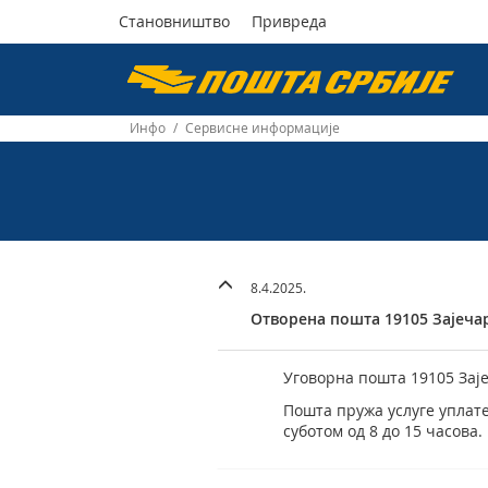
Становништво
Привреда
Пошта
Србије
Инфо
/
Сервисне информације
д.о.о.
8.4.2025.
Отворена пошта 19105 Зајеча
Уговорна пошта 19105 Заје
Пошта пружа услуге уплате
суботом од 8 до 15 часова.