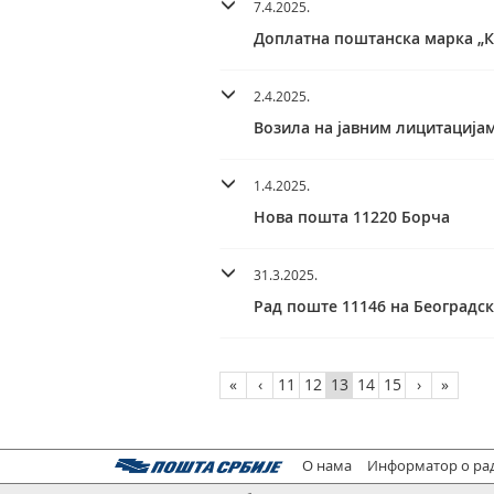
7.4.2025.
Доплатна поштанска марка „К
2.4.2025.
Возила на јавним лицитацијам
1.4.2025.
Нова пошта 11220 Борча
31.3.2025.
Рад поште 11146 на Београдск
«
‹
11
12
13
14
15
›
»
О нама
Информатор о ра