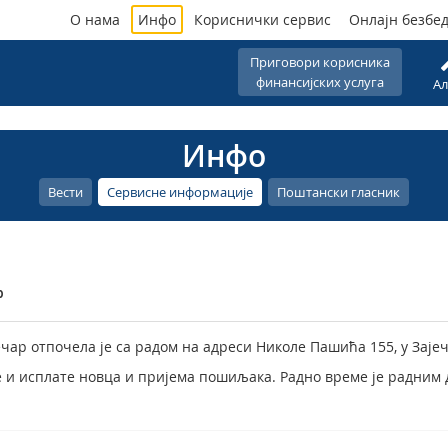
О нама
Инфо
Кориснички сервис
Онлајн безбе
Приговори корисника
финансијских услуга
Ал
Инфо
Вести
Сервисне информације
Поштански гласник
р
чар отпочела је са радом на адреси Николе Пашића 155, у Зајеч
 и исплате новца и пријема пошиљака. Радно време је радним д