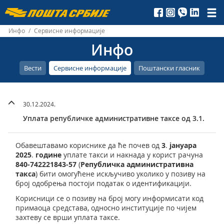
Пошта
Србије
Инфо
/
Сервисне информације
Инфо
д.о.о.
Вести
Сервисне информације
Поштански гласник
30.12.2024.
Уплата републичке административне таксе од 3.1.
Обавештавамо кориснике да ће почев од
3
.
јануара
2025
.
године
уплате такси и накнада у корист рачуна
840-742221843-57
(
Републичка административна
такса
) бити омогућене искључиво уколико у позиву на
број одобрења постоји податак о идентификацији.
Kорисници се o позиву на број могу информисати код
примаоца средстава, односно институције по чијем
захтеву се врши уплата таксе.