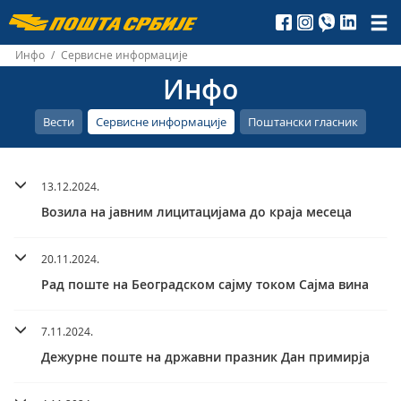
Пошта
Србије
Инфо
/
Сервисне информације
Инфо
д.о.о.
Вести
Сервисне информације
Поштански гласник
13.12.2024.
Возила на јавним лицитацијама до краја месеца
20.11.2024.
Рад поште на Београдском сајму током Сајма вина
7.11.2024.
Дежурне поште на државни празник Дан примирја