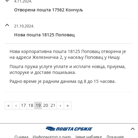
4.11.2024.
Отворена пошта 17562 Кончуљ
21.10.2024.
Нова пошта 18125 Поповац
Нова корпоративна пошта 18125 Поповац отворена је
на адреси Железничка 2, у насељу Поповац у Нишу.
Пошта пружа услуге уплате и исплате новца, пријема,
испоруке и доставе пошиљака.
Радно време је радним данима од 8 до 15 часова.
«
‹
17
18
19
20
21
›
»
О нама
Информатор о раду
Јавне набавке
Локације