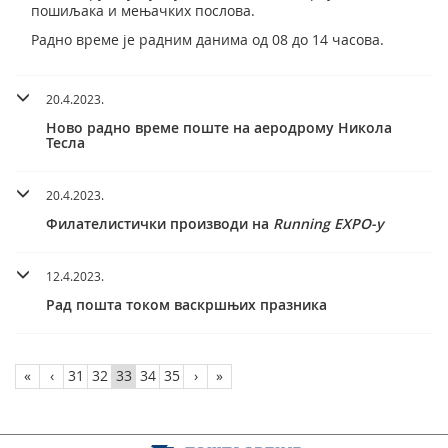
пошиљака и мењачких послова.
Радно време је радним данима од 08 до 14 часова.
20.4.2023.
Ново радно време поште на аеродрому Никола
Тесла
20.4.2023.
Филателистички производи на
Running EXPO-у
12.4.2023.
Рад пошта током васкршњих празника
«
‹
31
32
33
34
35
›
»