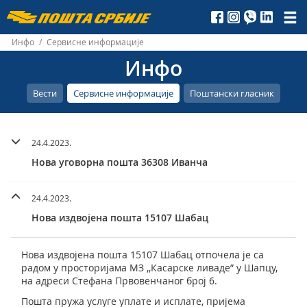
Пошта
Србије
Инфо
/
Сервисне информације
Инфо
д.о.о.
Вести
Сервисне информације
Поштански гласник
24.4.2023.
Нова уговорна пошта 36308 Иванча
24.4.2023.
Нова издвојена пошта 15107 Шабац
Нова издвојена пошта 15107 Шабац отпочела је са
радом у просторијама МЗ ,,Касарске ливаде” у Шапцу,
на адреси Стефана Првовенчаног број 6.
Пошта пружа услуге уплате и исплате, пријема