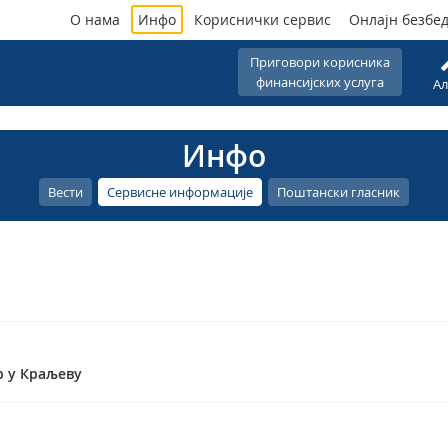
О нама
Инфо
Кориснички сервис
Онлајн безбе
Приговори корисника
финансијских услуга
Ал
Инфо
Вести
Сервисне информације
Поштански гласник
р у Краљеву