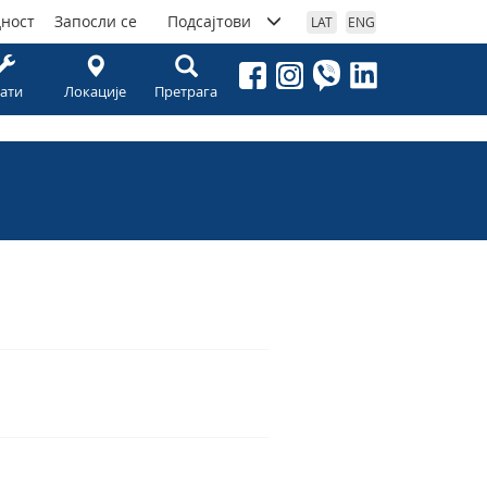
дност
Запосли се
Подсајтови
LAT
ENG
ати
Локације
Претрага