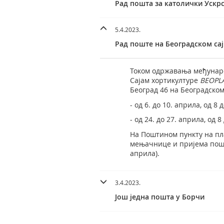
Рад пошта за католички Ускр
5.4.2023.
Рад поште на Београдском са
Током одржавања међународ
Сајам хортикултуре
BEOPL
Београд 46 на Београдско
- од 6. до 10. априла, од 8 
- од 24. до 27. априла, од 8
На Поштином пункту на плат
мењачнице и пријема пошиљ
априла).
3.4.2023.
Још једна пошта у Борчи