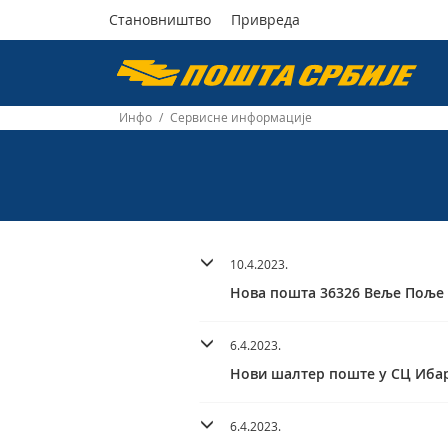
Становништво
Привреда
Пошта
Србије
Инфо
/
Сервисне информације
д.о.о.
10.4.2023.
Нова пошта 36326 Веље Поље
6.4.2023.
Нови шалтер поште у СЦ Иба
6.4.2023.