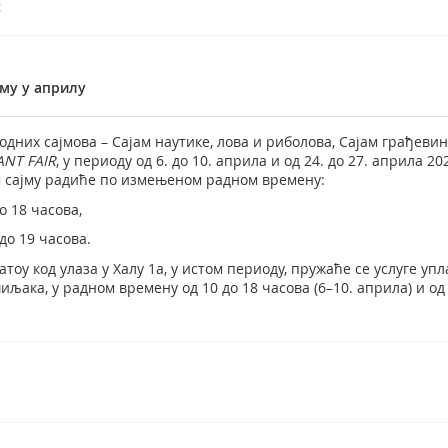
с
јму у априлу
них сајмова – Сајам наутике, лова и риболова, Сајам грађевин
ANT FAIR
, у периоду од 6. до 10. априла и од 24. до 27. априла 2
м сајму радиће по измењеном радном времену:
до 18 часова,
 до 19 часова.
оу код улаза у Халу 1а, у истом периоду, пружаће се услуге упл
ака, у радном времену од 10 до 18 часова (6–10. априла) и од 1