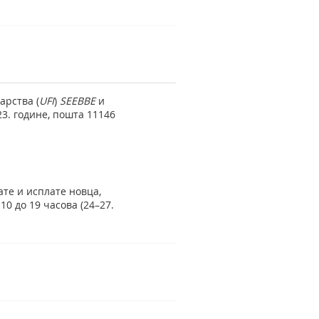
арства (
UFI
)
SE
Е
BBE
и
023. године, пошта 11146
ате и исплате новца,
0 до 19 часова (24–27.