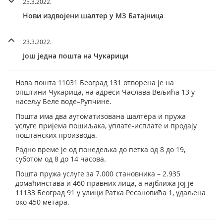
25.3.2022.
Нови издвојени шалтер у МЗ Батајница
23.3.2022.
Још једна пошта на Чукарици
Нова пошта 11031 Београд 131 отворена је на
општини Чукарица, на адреси Часлава Вељића 13 у
насељу Беле воде–Рупчине.
Пошта има два аутоматизована шалтера и пружа
услуге пријема пошиљака, уплате-исплате и продају
поштанских производа.
Радно време је од понедељка до петка од 8 до 19,
суботом од 8 до 14 часова.
Пошта пружа услуге за 7.000 становника – 2.935
домаћинстава и 460 правних лица, а најближа јој је
11133 Београд 91 у улици Ратка Ресановића 1, удаљена
око 450 метара.