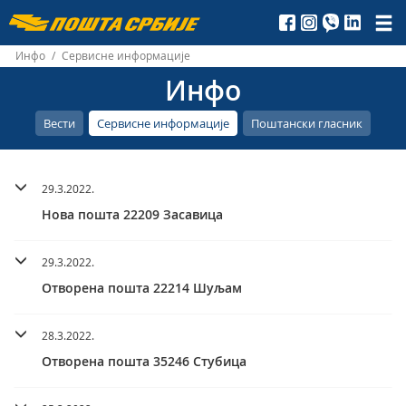
Пошта
Србије
Инфо
/
Сервисне информације
Инфо
д.о.о.
Вести
Сервисне информације
Поштански гласник
29.3.2022.
Нова пошта 22209 Засавица
29.3.2022.
Отворена пошта 22214 Шуљам
28.3.2022.
Отворена пошта 35246 Стубица