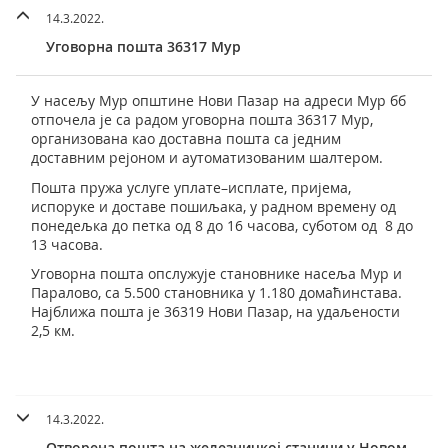
14.3.2022.
Уговорна пошта 36317 Мур
У насељу Мур општине Нови Пазар на адреси Мур бб
отпочела је са радом уговорна пошта 36317 Мур,
организована као доставна пошта са једним
доставним рејоном и аутоматизованим шалтером.
Пошта пружа услуге уплате–исплате, пријема,
испоруке и доставе пошиљака, у радном времену од
понедељка до петка од 8 до 16 часова, суботом од 8 до
13 часова.
Уговорна пошта опслужује становнике насеља Мур и
Паралово, са 5.500 становника у 1.180 домаћинстава.
Најближа пошта је 36319 Нови Пазар, на удаљености
2,5 км.
14.3.2022.
Отворена пошта на железничкој станици у Новом