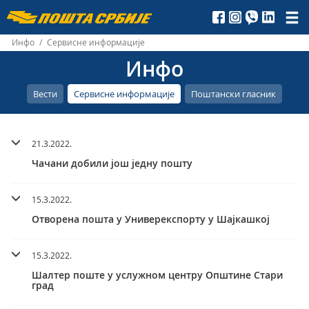
Пошта
Србије
Инфо
/
Сервисне информације
Инфо
д.о.о.
Вести
Сервисне информације
Поштански гласник
21.3.2022.
Чачани добили још једну пошту
15.3.2022.
Отворена пошта у Универекспорту у Шајкашкој
15.3.2022.
Шалтер поште у услужном центру Општине Стари
град