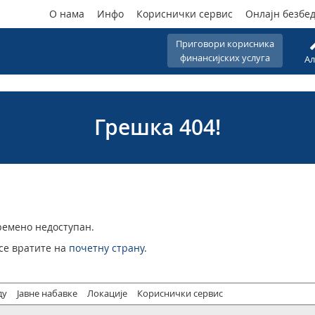
О нама
Инфо
Кориснички сервис
Онлајн безбе
Приговори корисника
финансијских услуга
Ал
Грешка 404!
времено недоступан.
 се вратите на
почетну страну
.
ду
Јавне набавке
Локације
Кориснички сервис