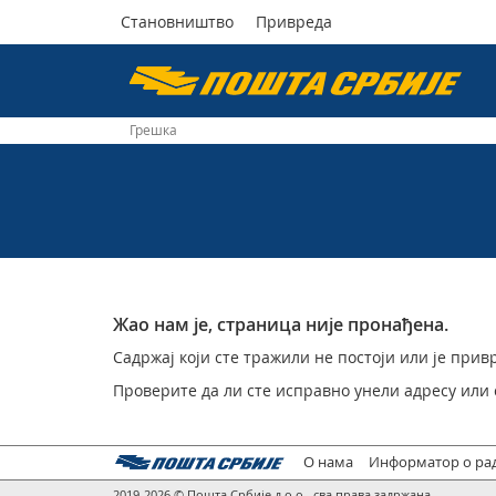
Становништво
Привреда
Пошта
Србије
Грешка
д.о.о.
Жао нам је, страница није пронађена.
Садржај који сте тражили не постоји или је при
Проверите да ли сте исправно унели адресу или
О нама
Информатор о ра
2019-2026 © Пошта Србије д.о.о., сва права задржана