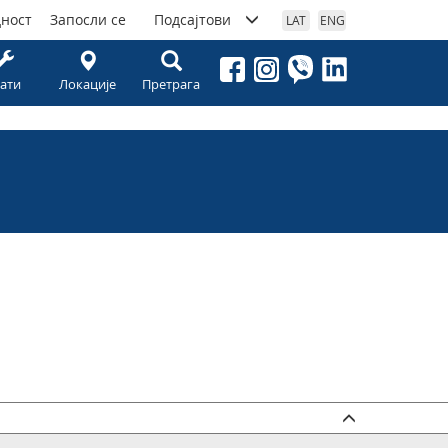
дност
Запосли се
Подсајтови
LAT
ENG
ати
Локације
Претрага