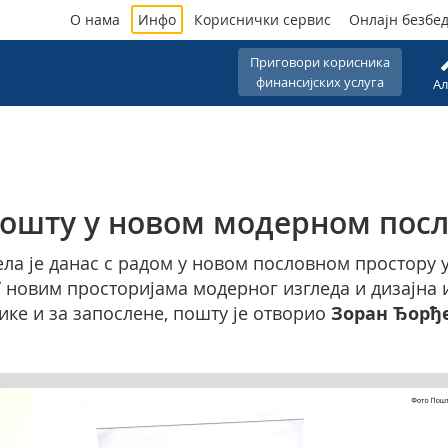
О нама
Инфо
Кориснички сервис
Онлајн безбе
Приговори корисника
финансијских услуга
Ал
ошту у новом модерном пос
а је данас с радом у новом пословном простору у 
 новим просторијама модерног изгледа и дизајна
ке и за запослене, пошту је отворио
Зоран Ђорђ