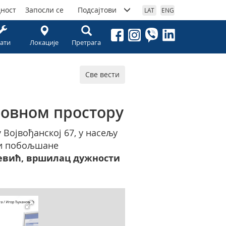
дност
Запосли се
Подсајтови
LAT
ENG
ати
Локације
Претрага
Све вести
ловном простору
Војвођанској 67, у насељу
 и побољшане
евић, вршилац дужности