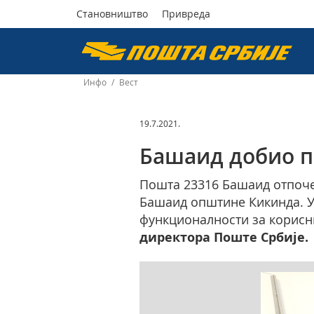
Становништво
Привреда
Пошта
Србије
Инфо
/
Вест
д.о.о.
19.7.2021.
Башаид добио п
Пошта 23316 Башаид отпочел
Башаид општине Кикинда. У
функционалности за корисни
директора Поште Србије.