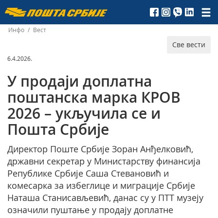
Пошта
Србије
Инфо
/
Вест
Све вести
д.о.о.
6.4.2026.
У продаји доплатна
поштанска марка КРОВ
2026 – укључила се и
Пошта Србије
Директор Поште Србије Зоран Анђелковић,
државни секретар у Министарству финансија
Републике Србије Саша Стевановић и
комесарка за избеглице и миграције Србије
Наташа Станисављевић, данас су у ПТТ музеју
означили пуштање у продају доплатне