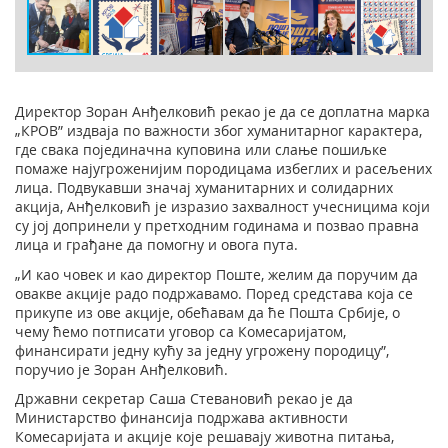
Директор Зоран Анђелковић рекао је да се доплатна марка
„КРОВ” издваја по важности због хуманитарног карактера,
где свака појединачна куповина или слање пошиљке
помаже најугроженијим породицама избеглих и расељених
лица. Подвукавши значај хуманитарних и солидарних
акција, Анђелковић је изразио захвалност учесницима који
су јој допринели у претходним годинама и позвао правна
лица и грађане да помогну и овога пута.
„И као човек и као директор Поште, желим да поручим да
овакве акције радо подржавамо. Поред средстава која се
прикупе из ове акције, обећавам да ће Пошта Србије, о
чему ћемо потписати уговор са Комесаријатом,
финансирати једну кућу за једну угрожену породицу”,
поручио је Зоран Анђелковић.
Државни секретар Саша Стевановић рекао је да
Министарство финансија подржава активности
Комесаријата и акције које решавају животна питања,