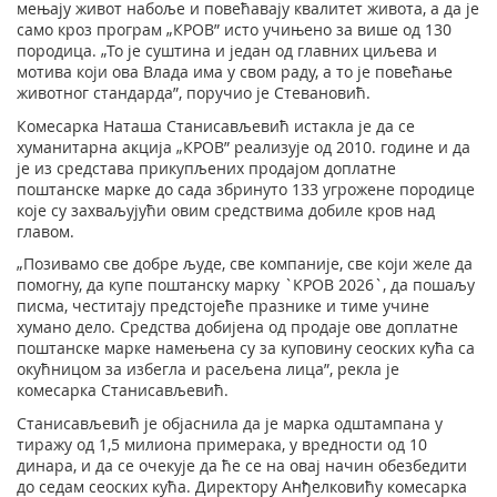
мењају живот набоље и повећавају квалитет живота, а да је
само кроз програм „КРОВ” исто учињено за више од 130
породица. „То је суштина и један од главних циљева и
мотива који ова Влада има у свом раду, а то је повећање
животног стандарда”, поручио је Стевановић.
Комесарка Наташа Станисављевић истакла је да се
хуманитарна акција „КРОВ” реализује од 2010. године и да
је из средстава прикупљених продајом доплатне
поштанске марке до сада збринуто 133 угроженe породицe
које су захваљујући овим средствима добиле кров над
главом.
„Позивамо све добре људе, све компаније, све који желе да
помогну, да купе поштанску марку `КРОВ 2026`, да пошаљу
писма, честитају предстојеће празнике и тиме учине
хумано дело. Средства добијена од продаје ове доплатне
поштанске марке намењена су за куповину сеоских кућа са
окућницом за избегла и расељена лица”, рекла је
комесарка Станисављевић.
Станисављевић је објаснила да је марка одштампана у
тиражу од 1,5 милиона примерака, у вредности од 10
динара, и да се очекује да ће се на овај начин обезбедити
до седам сеоских кућа. Директору Анђелковићу комесарка