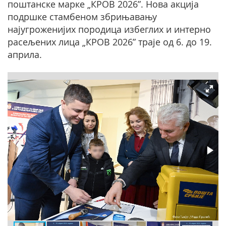
поштанске марке „КРОВ 2026”. Нова акција
подршке стамбеном збрињавању
најугроженијих породица избеглих и интерно
расељених лица „КРОВ 2026” траје од 6. до 19.
априла.