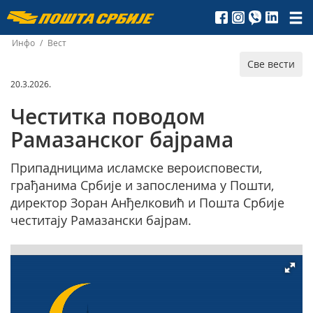
Пошта
Србије
Инфо
/
Вест
Све вести
д.о.о.
20.3.2026.
Честитка поводом
Рамазанског бајрама
Припадницима исламске вероисповести,
грађанима Србије и запосленима у Пошти,
директор Зоран Анђелковић и Пошта Србије
честитају Рамазански бајрам.