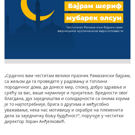
„Срдачно вам честитам велики празник Рамазански бајрам,
са жељом да га проведете у радовању и топлини
породичног дома, да донесе мир, спокој, добро здравље и
срећу за вас, ваше најмилије и пријатеље. Вредности овог
благдана, дух заједништва и солидарности са онима којима
је то најпотребније, брига о другима и међусобно
уважавање, нека нас мотивишу и охрабре на племенита
дела за заједничку бољу будућност”, поручује у честитки
директор Зоран Анђелковић.