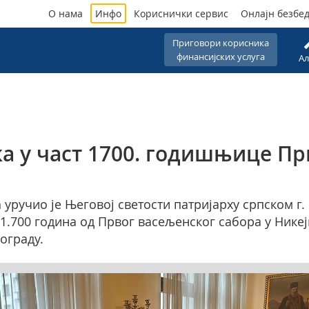
О нама
Инфо
Кориснички сервис
Онлајн безбе
Приговори корисника
финансијских услуга
Ал
а у част 1700. годишњице Пр
уручио је Његовој светости патријарху српском г
1.700 година од Првог васељенског сабора у Нике
ограду.