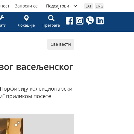
дност
Запосли се
Подсајтови
LAT
ENG
ати
Локације
Претрага
Све вести
вог васељенског
. Порфирију колекционарски
ји” приликом посете