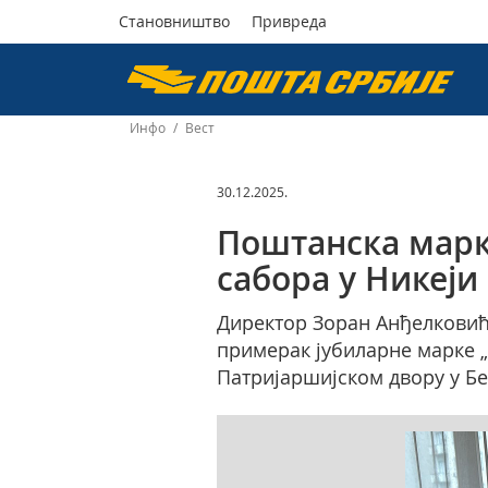
Становништво
Привреда
Пошта
Србије
Инфо
/
Вест
д.о.о.
30.12.2025.
Поштанска марк
сабора у Никеји
Директор Зоран Анђелковић 
примерак јубиларне марке „
Патријаршијском двору у Бе