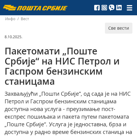
Пошта
Србије
Инфо
/
Вест
Све вести
д.о.о.
8.10.2025.
Пакетомати „Поште
Србије“ на НИС Петрол и
Гаспром бензинским
станицама
Захваљујући „Пошти Србије“, од сада је на НИС
Петрол и Гаспром бензинским станицама
доступна нова услуга - преузимање пост-
експрес пошиљака и пакета путем пакетомата
„Поште Србије“. Услуга је једноставна, брза и
доступна у радно време бензинских станица на