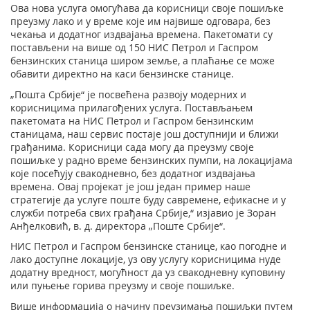
Ова нова услуга омогућава да корисници своје пошиљке
преузму лако и у време које им највише одговара, без
чекања и додатног издвајања времена. Пакетомати су
постављени на више од 150 НИС Петрол и Гаспром
бензинских станица широм земље, а плаћање се може
обавити директно на каси бензинске станице.
„Пошта Србије“ је посвећена развоју модерних и
корисницима прилагођених услуга. Постављањем
пакетомата на НИС Петрол и Гаспром бензинским
станицама, наш сервис постаје још доступнији и ближи
грађанима. Корисници сада могу да преузму своје
пошиљке у радно време бензинских пумпи, на локацијама
које посећују свакодневно, без додатног издвајања
времена. Овај пројекат је још један пример наше
стратегије да услуге поште буду савремене, ефикасне и у
служби потреба свих грађана Србије,“ изјавио је Зоран
Анђелковић, в. д. директора „Поште Србије“.
НИС Петрол и Гаспром бензинске станице, као погодне и
лако доступне локације, уз ову услугу корисницима нуде
додатну вредност, могућност да уз свакодневну куповину
или пуњење горива преузму и своје пошиљке.
Више информација о начину преузимања пошиљки путем