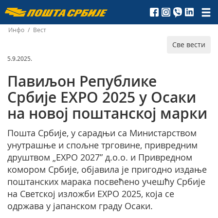
Пошта
Србије
Инфо
/
Вест
Све вести
д.о.о.
5.9.2025.
Павиљон Републике
Србије EXPO 2025 у Осаки
на новој поштанској марки
Пошта Србије, у сарадњи са Министарством
унутрашње и спољне трговине, привредним
друштвом „EXPO 2027” д.о.о. и Привредном
комором Србије, објавила је пригодно издање
поштанских марака посвећено учешћу Србије
на Светској изложби EXPO 2025, која се
одржава у јапанском граду Осаки.