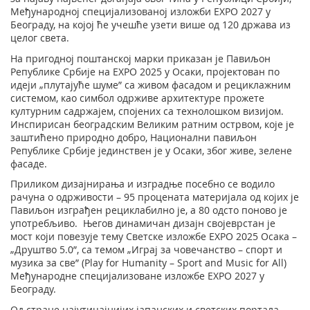
Међународној специјализованој изложби EXPO 2027 у
Београду, на којој ће учешће узети више од 120 држава из
целог света.
На пригодној поштанској марки приказан je Павиљон
Републике Србије на EXPO 2025 у Осаки, пројектован по
идеји „плутајуће шуме” са живом фасадом и рециклажним
системом, као симбол одрживе архитектуре прожете
културним садржајем, спојених са технолошком визијом.
Инспирисан београдским Великим ратним острвом, које је
заштићено природно добро, Национални павиљон
Републике Србије јединствен је у Осаки, због живе, зелене
фасаде.
Приликом дизајнирања и изградње посебно се водило
рачуна о одрживости – 95 процената материјала од којих је
Павиљон изграђен рециклабилно је, а 80 одсто поново је
употребљиво. Његов динамичан дизајн својеврстан је
мост који повезује тему Светске изложбе EXPO 2025 Осака –
„Друштво 5.0”, са темом „Играј за човечанство – спорт и
музика за све” (Play for Humanity – Sport and Music for All)
Међународне специјализоване изложбе EXPO 2027 у
Београду.
Од стране најутицајнијих јапанских и светских портала,