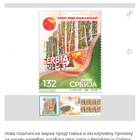
Нова поштанска марка представља и ексклузивну прилику
за најаву највећег догађаја овог типа у Републици Србији,