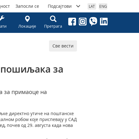
дност
Запосли се
Подсајтови
LAT
ENG
ати
Локације
Претрага
Све вести
 пошиљака за
а за примаоце на
љке директно утиче на поштанске
алном робом које приспевају у САД
, почев од 29. августа када нова