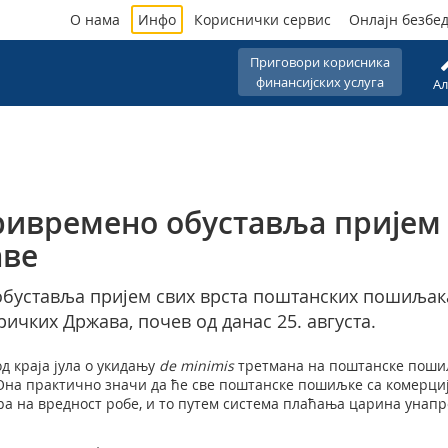
О нама
Инфо
Кориснички сервис
Онлајн безбе
Приговори корисника
финансијских услуга
Ал
ривремено обуставља пријем
аве
буставља пријем свих врста поштанских пошиљак
ичких Држава, почев од данас 25. августа.
д краја јула о укидању
d
e
m
inimis
третмана на поштанске поши
Она практично значи да ће све поштанске пошиљке са комерциј
а на вредност робе, и то путем система плаћања царина унапред