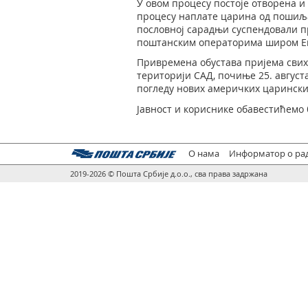
У овом процесу постоје отворена 
процесу наплате царина од пошиља
пословној сарадњи суспендовали п
поштанским операторима широм Ев
Привремена обустава пријема сви
територији САД, почиње 25. авгус
погледу нових америчких царински
Јавност и кориснике обавестићемо
О нама
Информатор о ра
2019-2026 © Пошта Србије д.о.о., сва права задржана