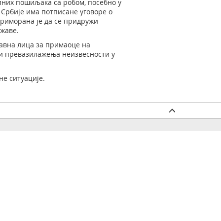
лних пошиљака са робом, посебно у
 Србије има потписане уговоре о
приморана је да се придружи
жаве.
авна лица за примаоце на
 и превазилажења неизвесности у
не ситуације.