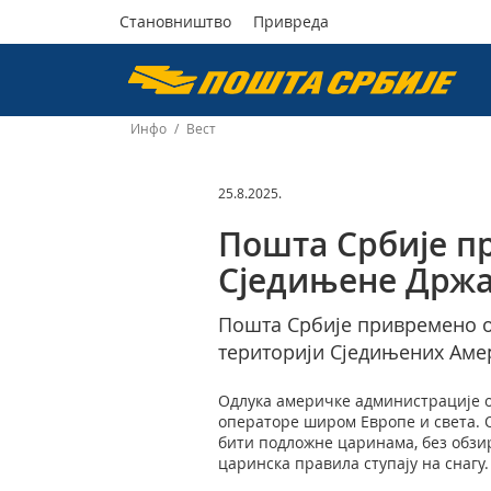
Становништво
Привреда
Пошта
Србије
Инфо
/
Вест
д.о.о.
25.8.2025.
Пошта Србије п
Сједињене Држ
Пошта Србије привремено о
територији Сједињених Амер
Одлука америчке администрације о
операторе широм Европе и света. 
бити подложне царинама, без обзир
царинска правила ступају на снагу.