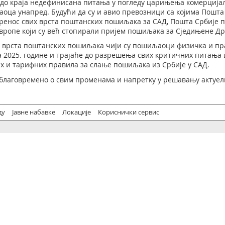
и до краја недефинисана питања у погледу царињења комерција
оца унапред. Будући да су и авио превозници са којима Пошта
ренос свих врста поштанских пошиљака за САД, Пошта Србије 
ропе који су већ стопирали пријем пошиљака за Сједињене Др
х врста поштанских пошиљака чији су пошиљаоци физичка и пр
та 2025. године и трајаће до разрешења свих критичних питања
х и тарифних правила за слање пошиљака из Србије у САД.
 благовремено о свим променама и напретку у решавању актуел
ду
Јавне набавке
Локације
Кориснички сервис