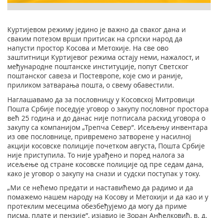
Куртијевом режиму једино је важно да сваког дана и
сваким потезом врши притисак на српски народ да
напусти простор Косова и Метохије. На све ово
заштитници Куртијевог режима остају неми, нажалост, и
међународне поштанске институције, попут Светског
поштанског савеза и Постевропе, које смо и раније,
приликом затварања пошта, о свему обавестили.
Наглашавамо да за пословницу у Косовској Митровици
Пошта Србије поседује уговор о закупу пословног простора
већ 25 година и до данас није потписала раскид уговора о
закупу са компанијом „Трепча Север”. Исељењу инвентара
из ове пословнице, привремено затворене у насилној
акцији косовске полиције почетком августа, Пошта Србије
није приступила. То није урађено и поред налога за
исељење од стране косовске полиције од пре седам дана,
како је уговор о закупу на снази и судски поступак у току.
„Ми се нећемо предати и наставићемо да радимо и да
помажемо нашем народу на Косову и Метохији и да као и у
протеклим месецима обезбеђујемо да могу да приме
писма, плате и пензије”, изјавио је Зоран Анђелковић, в. д.