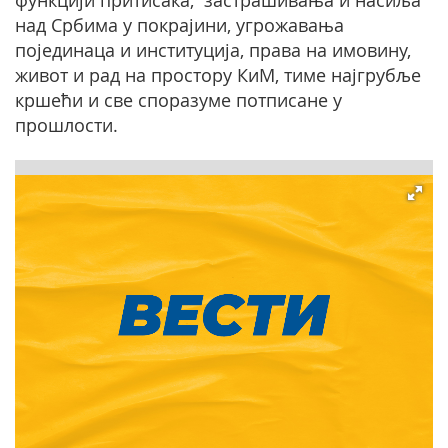
функцији притисака, застрашивања и насиља
над Србима у покрајини, угрожавања
појединаца и институција, права на имовину,
живот и рад на простору КиМ, тиме најгрубље
кршећи и све споразуме потписане у
прошлости.