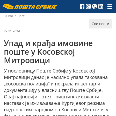
Пошта
Србије
Инфо
/
Вест
Све вести
д.о.о.
22.11.2024.
Упад и крађа имовине
поште у Косовској
Митровици
У пословницу Поште Србије у Косовској
Митровици данас је насилно упала такозвана
„косовска полиција” и покрала инвентар и
документацију у власништву Поште Србије.
Овај најновији потез приштинских власти
наставак је иживљавања Куртијевог режима
над српским народом на Косову и Метохији, у