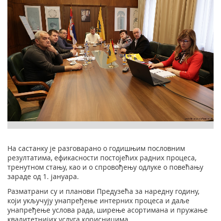
На састанку је разговарано о годишњим пословним
резултатима, ефикасности постојећих радних процеса,
тренутном стању, као и о спровођењу одлуке о повећању
зараде од 1. јануара.
Разматрани су и планови Предузећа за наредну годину,
који укључују унапређење интерних процеса и даље
унапређење услова рада, ширење асортимана и пружање
квалитетнијих услуга корисницима.