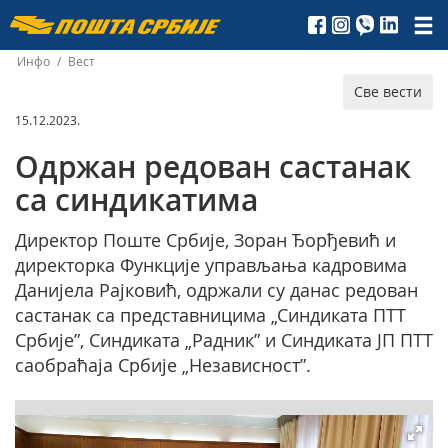
Пошта
Србије
Инфо
/
Вест
Све вести
д.о.о.
15.12.2023.
Одржан редован састанак
са синдикатима
Директор Поште Србије, Зоран Ђорђевић и
директорка Функције управљања кадровима
Данијела Рајковић, одржали су данас редован
састанак са представницима „Синдикатa ПТТ
Србије”, Синдиката „Радник” и Синдиката ЈП ПТТ
саобраћаја Србије „Независност”.