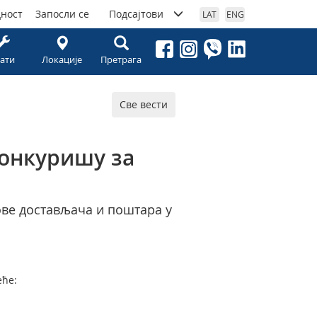
дност
Запосли се
Подсајтови
LAT
ENG
ати
Локације
Претрага
Све вести
конкуришу за
лове достављача и поштара у
еће: