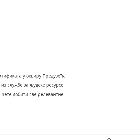
тификата у оквиру Предузећа
 из службе за људске ресурсе.
а ћете добити све релевантне