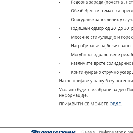
- Редовна зарада (почетна „нето“
- Обезбеђен систематски прегле
- Осигурање запослених у случа
- Годишњи одмор од 20 до 30 р
- Месечне стимулације и корекци
- Награђивање најбољих запос
- Могућност здравствене рехаб
- Различите врсте солидарних 
- Континуирано стручно усавршав
Након пријаве у нашу базу потенци
Уколико будете изабрани за део По
информације.
ПРИЈАВИТИ СЕ МОЖЕТЕ
ОВДЕ
.
О нама
Информатор о ра