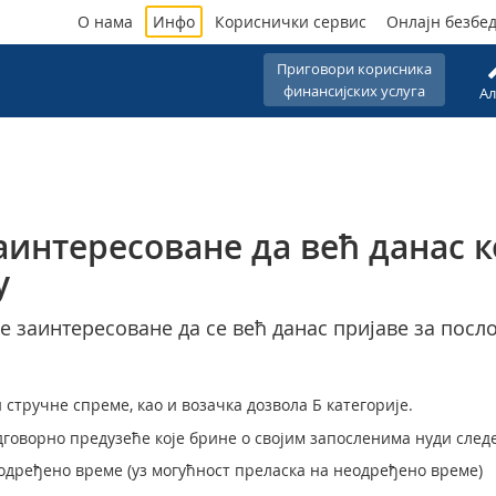
О нама
Инфо
Кориснички сервис
Онлајн безбе
Приговори корисника
финансијских услуга
Ал
аинтересоване да већ данас 
у
ве заинтересоване да се већ данас пријаве за пос
н стручне спреме, као и возачка дозвола Б категорије.
дговорно предузеће које брине о својим запосленима нуди след
ређено време (уз могућност преласка на неодређено време)