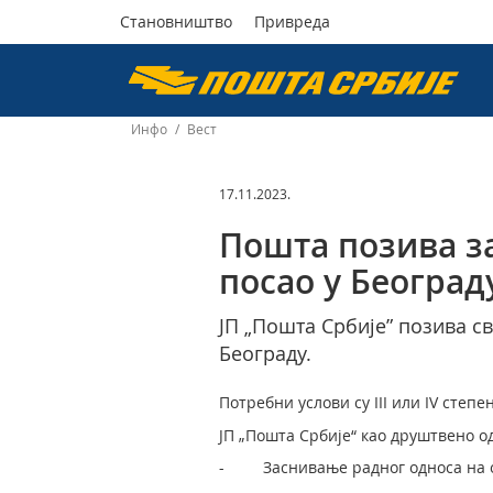
Становништво
Привреда
Пошта
Србије
Инфо
/
Вест
д.о.о.
17.11.2023.
Пошта позива з
посао у Београд
ЈП „Пошта Србије” позива с
Београду.
Потребни услови су III или IV степе
ЈП „Пошта Србије“ као друштвено о
- Заснивање радног односа на од