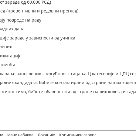
 зарада од 60.000 РСД)
д (превентивни и редовни преглед)
ју повреде на раду
адних дана
је зараде у зависности од учинка
лених
илитације
помоћи
ање запослених – могућност стицања Ц категорије и ЦПЦ сер
јалних кандидата, бићете контактирани од стране наших колега
штиног тима, бићете обавештени од стране наших колега и тад
ду
Јавне набавке
Локације
Кориснички сервис