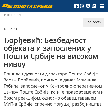
Пошта
Србије
Инфо
/
Вест
Све вести
д.о.о.
16.6.2023.
Ђорђевић: Безбедност
објеката и запослених у
Пошти Србије на високом
нивоу
Вршилац дужности директора Поште Србије
Зоран Ђорђевић, примио је данас Момчила
Грбића, запосленог у Контролно-оперативном
центру Поште Србије, који је правовременом и
брзом реакцијом, односно обавештавањем
МУП-а Србије, спречио покушај разбојништва