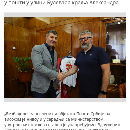
у пошти у улици Булевара краља Александра.
„Безбедност запослених и објеката Поште Србије на
високом је нивоу и у сарадњи са Министарством
унутрашњих послова стално је унапређујемо. Здруженим