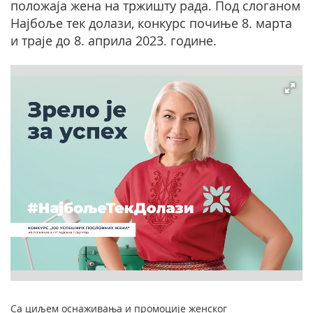
положаја жена на тржишту рада. Под слоганом
Најбоље тек долази, конкурс почиње 8. марта
и траје до 8. априла 2023. године.
Са циљем оснаживања и промоције женског