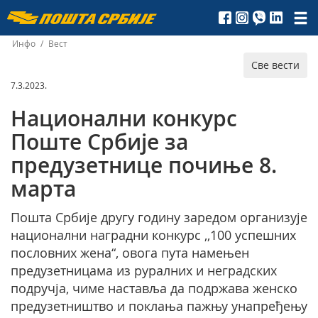
Пошта
Србије
Инфо
/
Вест
Све вести
д.о.о.
7.3.2023.
Национални конкурс
Поште Србије за
предузетнице почиње 8.
марта
Пошта Србије другу годину заредом организује
национални наградни конкурс ,,100 успешних
пословних жена“, овога пута намењен
предузетницама из руралних и неградских
подручја, чиме наставља да подржава женско
предузетништво и поклања пажњу унапређењу