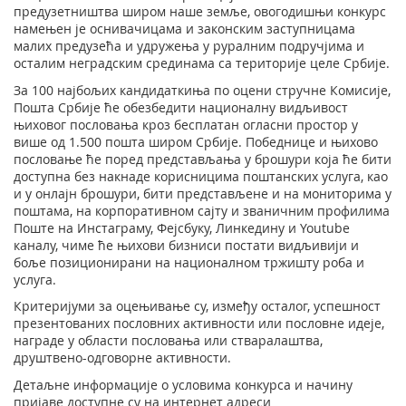
предузетништва широм наше земље, овогодишњи конкурс
намењен је оснивачицама и законским заступницама
малих предузећа и удружења у руралним подручјима и
осталим неградским срединама са територије целе Србије.
За 100 најбољих кандидаткиња по оцени стручне Комисије,
Пошта Србије ће обезбедити националну видљивост
њиховог пословања кроз бесплатан огласни простор у
више од 1.500 пошта широм Србије. Победнице и њихово
пословање ће поред представљања у брошури која ће бити
доступна без накнаде корисницима поштанских услуга, као
и у онлајн брошури, бити представљене и на мониторима у
поштама, на корпоративном сајту и званичним профилима
Поште на Инстаграму, Фејсбуку, Линкедину и Youtube
каналу, чиме ће њихови бизниси постати видљивији и
боље позиционирани на националном тржишту роба и
услуга.
Критеријуми за оцењивање су, између осталог, успешност
презентованих пословних активности или пословне идеје,
награде у области пословања или стваралаштва,
друштвено-одговорне активности.
Детаљне информације о условима конкурса и начину
пријаве доступне су на интернет адреси